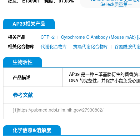
批次：
E130901
纯度：
97.03%
Selleck质量第一
AP39相关产品
相关产品
CTPI-2
Cytochrome C Antibody (Mouse mAb) [
相关化合物库
代谢化合物库
抗癌代谢化合物库
谷氨酰胺代
生物活性
AP39 是一种三苯基膦衍生的茴香脑
产品描述
DNA 的完整性，并保护小鼠免受心
参考文献
[1]https://pubmed.ncbi.nlm.nih.gov/27930802/
化学信息&溶解度