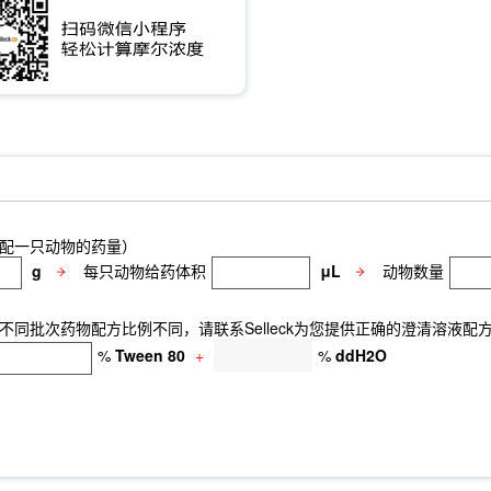
配一只动物的药量）
g
每只动物给药体积
μL
动物数量
同批次药物配方比例不同，请联系Selleck为您提供正确的澄清溶液配
%
Tween 80
+
%
ddH2O