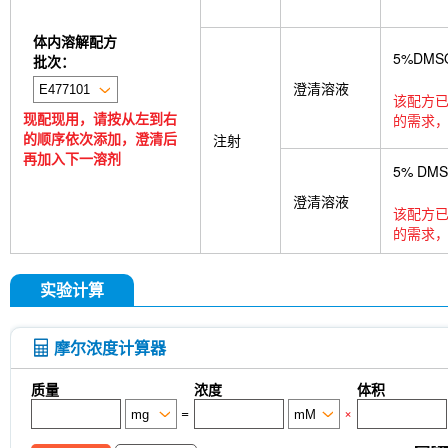
体内溶解配方
5%DMS
批次：
澄清溶液
该配方已
现配现用，请按从左到右
的需求，
的顺序依次添加，澄清后
注射
再加入下一溶剂
5% DM
澄清溶液
该配方已
的需求，
实验计算
摩尔浓度计算器
质量
浓度
体积
=
×