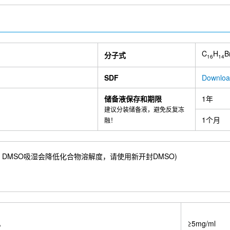
C
H
B
分子式
16
14
SDF
Downloa
储备液保存和期限
1年
建议分装储备液，避免反复冻
1个月
融！
.08 mM) ；DMSO吸湿会降低化合物溶解度，请使用新开封DMSO)
A
≥5mg/ml