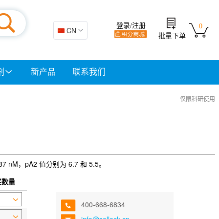
登录/注册
0
🇨🇳 CN
批量下单
剂
新产品
联系我们
仅限科研使用
7 nM，pA2 值分别为 6.7 和 5.5。
买数量
400-668-6834