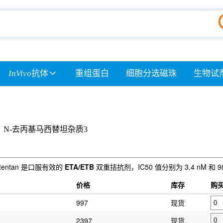
InVivo
抗体
重组蛋白
细胞分选磁珠
生物试
：N-去丙基马西替坦杂质3
ocitentan 是口服有效的
ETA/ETB
双重拮抗剂，IC50 值分别为 3.4 nM 和 98
价格
库存
购
997
现货
2397
现货