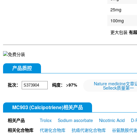
25mg
100mg
更大包装
有
产品质控
Nature medicine文
批次：
纯度： >97%
Selleck质量第一
MC903 (Calcipotriene)相关产品
相关产品
Trolox
Sodium ascorbate
Nicotinic Acid
D-
mAb) [E6P4]
Calcium D-Panthotenate
Ergost
相关化合物库
代谢化合物库
抗癌代谢化合物库
谷氨酰胺代