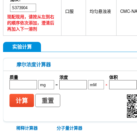
口服
均匀悬浊液
CMC-N
现配现用，请按从左到右
的顺序依次添加，澄清后
再加入下一溶剂
实验计算
摩尔浓度计算器
质量
浓度
体积
=
×
计算
重置
稀释计算器
分子量计算器