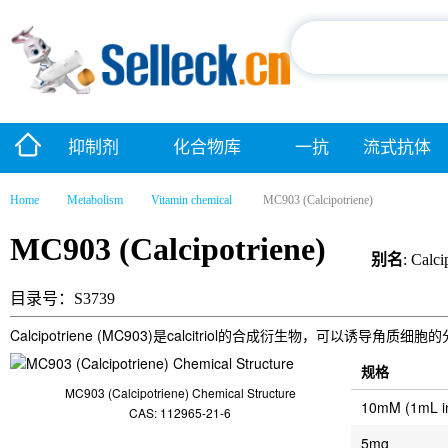
抑制剂
化合物库
一抗
流式抗体
Home
Metabolism
Vitamin chemical
MC903 (Calcipotriene)
MC903 (Calcipotriene)
别名
: Calci
目录号：S3739
Calcipotriene (MC903)是calcitriol的合成衍生物，
规格
MC903 (Calcipotriene) Chemical Structure
10mM (1mL 
CAS: 112965-21-6
5mg