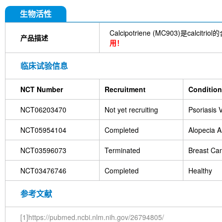
生物活性
Calcipotriene (MC903
产品描述
用！
临床试验信息
NCT Number
Recruitment
Conditio
NCT06203470
Not yet recruiting
Psoriasis V
NCT05954104
Completed
Alopecia A
NCT03596073
Terminated
Breast Ca
NCT03476746
Completed
Healthy
参考文献
[1]https://pubmed.ncbi.nlm.nih.gov/26794805/