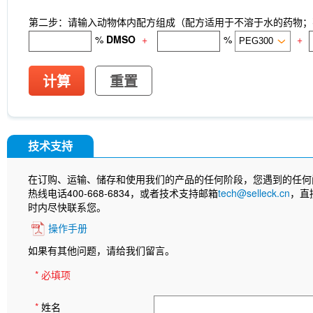
第二步：请输入动物体内配方组成（配方适用于不溶于水的药物；不
%
DMSO
+
%
+
计算
重置
技术支持
在订购、运输、储存和使用我们的产品的任何阶段，您遇到的任何
热线电话400-668-6834，或者技术支持邮箱
tech@selleck.cn
，直
时内尽快联系您。
操作手册
如果有其他问题，请给我们留言。
* 必填项
*
姓名