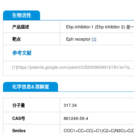
生物活性
产品描述
Ehp-inhibitor-1 (Ehp inhibito
靶点
Eph receptor
[1]
参考文献
[1]https://patents.google.com/patent/US20090099167A1/en?q=KWGYGRTZRXWSAD-UHFFFAOYSA-N
化学信息&溶解度
分子量
317.34
CAS号
861249-59-4
Smiles
COC1=CC=CC(=C1)C2=C(N3C(=C(