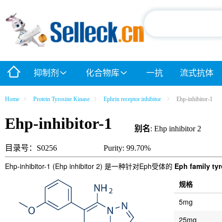
抑制剂
化合物库
一抗
流式抗体
Home
Protein Tyrosine Kinase
Ephrin receptor inhibitor
Ehp-inhibitor-1
Ehp-inhibitor-1
别名
: Ehp inhibitor 2
目录号：S0256
Purity: 99.70%
Ehp-inhibitor-1 (Ehp inhibitor 2) 是一种针对Eph受体的
Eph family ty
规格
5mg
25mg