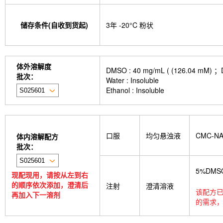
储存条件(自收到货起)
3年 -20°C 粉状
体外溶解度
DMSO : 40 mg/mL ( (126.
批次：
Water : Insoluble
Ethanol : Insoluble
口服
均匀悬浊液
CMC-N
体内溶解配方
批次：
5%DMS
现配现用，请按从左到右
的顺序依次添加，澄清后
注射
澄清溶液
该配方已
再加入下一溶剂
的需求，