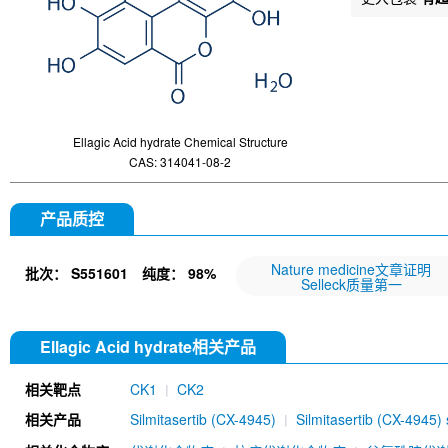
Ellagic Acid hydrate Chemical Structure
CAS: 314041-08-2
产品质控
Nature medicine文章证明
批次：
S551601
纯度：
98%
Selleck质量第一
Ellagic Acid hydrate相关产品
相关靶点
CK1
CK2
相关产品
Silmitasertib (CX-4945)
Silmitasertib (CX-4945)
Dichlorobenzimidazole 1-beta-D-ribofuranoside