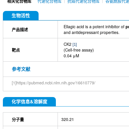
相关化合物库
代谢化合物库
抗癌代谢化合物库
谷氨酰胺代
生物活性
Ellagic acid is a potent inhibitor of
p
产品描述
and antidepressant properties.
CK2
[1]
靶点
(Cell-free assay)
0.04 μM
参考文献
[1]https://pubmed.ncbi.nlm.nih.gov/16610779/
化学信息&溶解度
分子量
320.21