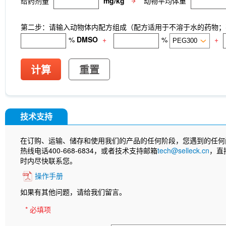
给药剂量
mg/kg
动物平均体重
第二步：请输入动物体内配方组成（配方适用于不溶于水的药物；不
%
DMSO
+
%
+
计算
重置
技术支持
在订购、运输、储存和使用我们的产品的任何阶段，您遇到的任何
热线电话400-668-6834，或者技术支持邮箱
tech@selleck.cn
，直
时内尽快联系您。
操作手册
如果有其他问题，请给我们留言。
* 必填项