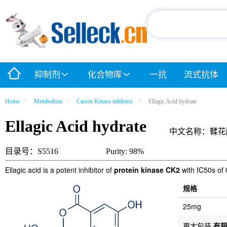
抑制剂
化合物库
一抗
流式抗体
Home
Metabolism
Casein Kinase inhibitor
Ellagic Acid hydrate
Ellagic Acid hydrate
中文名称：鞣花
目录号：S5516
Purity: 98%
Ellagic acid is a potent inhibitor of
protein kinase CK2
with IC50s of 
规格
25mg
更大包装
有