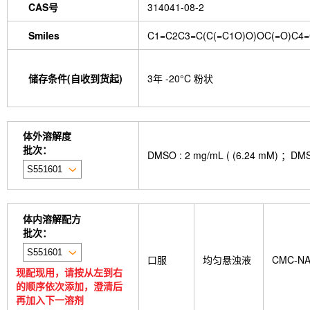
CAS号
314041-08-2
Smiles
C1=C2C3=C(C(=C1O)O)OC(=O)C4=
储存条件(自收到货起)
3年 -20°C 粉状
体外溶解度
批次：
DMSO : 2 mg/mL ( (6.24 
体内溶解配方
批次：
口服
均匀悬浊液
CMC-N
现配现用，请按从左到右
的顺序依次添加，澄清后
再加入下一溶剂