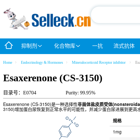
抑制剂
化合物库
一抗
流式抗体
Home
Endocrinology & Hormones
Mineralocorticoid Receptor inhibitor
Es
Esaxerenone (CS-3150)
目录号：E0704
Purity: 99.95%
Esaxerenone (CS-3150)是一种选择性
非甾体盐皮质受体(nonsteroidal min
3150)增加蛋白尿恢复到正常水平的可能性，并减少蛋白尿进展到更高
规格
1mg