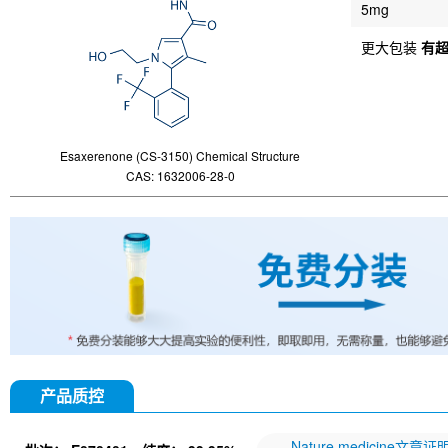
5mg
更大包装
有
Esaxerenone (CS-3150) Chemical Structure
CAS: 1632006-28-0
产品质控
Nature medicine文章证