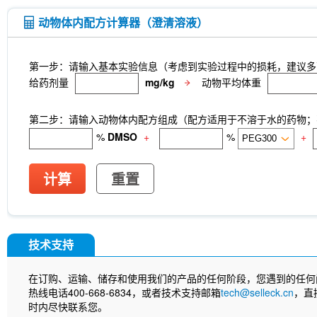
动物体内配方计算器（澄清溶液）
第一步：请输入基本实验信息（考虑到实验过程中的损耗，建议多
给药剂量
mg/kg
动物平均体重
第二步：请输入动物体内配方组成（配方适用于不溶于水的药物；不
%
DMSO
+
%
+
计算
重置
技术支持
在订购、运输、储存和使用我们的产品的任何阶段，您遇到的任何
热线电话400-668-6834，或者技术支持邮箱
tech@selleck.cn
，直
时内尽快联系您。