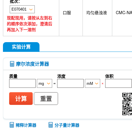
批次：
口服
均匀悬浊液
CMC-N
现配现用，请按从左到右
的顺序依次添加，澄清后
再加入下一溶剂
实验计算
摩尔浓度计算器
质量
浓度
体积
=
×
计算
重置
稀释计算器
分子量计算器