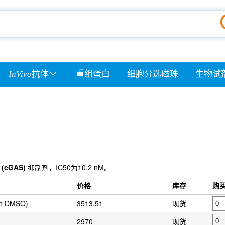
InVivo
抗体
重组蛋白
细胞分选磁珠
生物试
 (cGAS)
抑制剂，IC50为10.2 nM。
价格
库存
购
in DMSO)
3513.51
现货
2970
现货