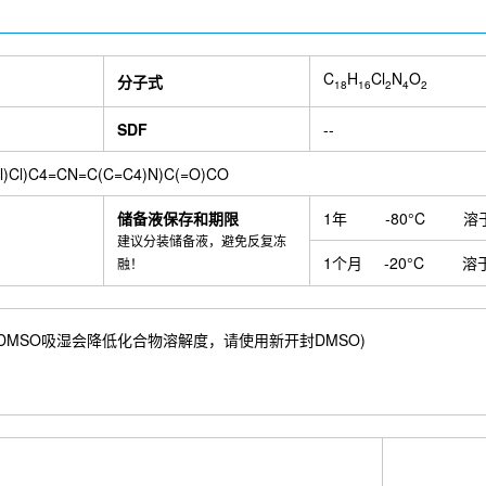
C
H
Cl
N
O
分子式
18
16
2
4
2
SDF
--
)Cl)C4=CN=C(C=C4)N)C(=O)CO
储备液保存和期限
1年
-80°C
溶
建议分装储备液，避免反复冻
1个月
-20°C
溶
融！
36 mM) ；DMSO吸湿会降低化合物溶解度，请使用新开封DMSO)