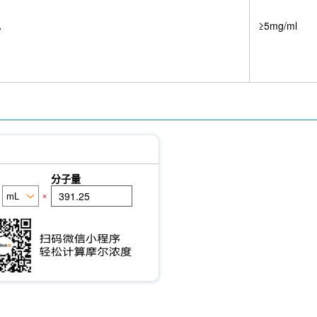
A
≥5mg/ml
分子量
×