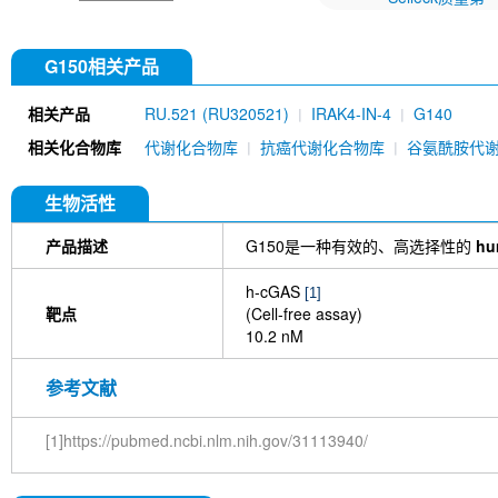
G150相关产品
相关产品
RU.521 (RU320521)
IRAK4-IN-4
G140
相关化合物库
代谢化合物库
抗癌代谢化合物库
谷氨酰胺代
生物活性
产品描述
G150是一种有效的、高选择性的
hu
h-cGAS
[1]
靶点
(Cell-free assay)
10.2 nM
参考文献
[1]https://pubmed.ncbi.nlm.nih.gov/31113940/