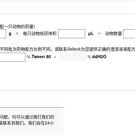
配一只动物的药量）
g
每只动物给药体积
μL
动物数量
同批次药物配方比例不同，请联系Selleck为您提供正确的澄清溶液配
%
Tween 80
+
%
ddH2O
问题，均可以通过拨打我们的
接联系到我们。我们会在24小