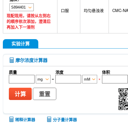
口服
均匀悬浊液
CMC-N
现配现用，请按从左到右
的顺序依次添加，澄清后
再加入下一溶剂
实验计算
摩尔浓度计算器
质量
浓度
体积
=
×
计算
重置
稀释计算器
分子量计算器