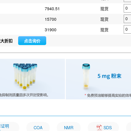
7940.51
现货
15700
现货
31900
现货
超大折扣
点击询价
文章证明
COA
NMR
SDS
一