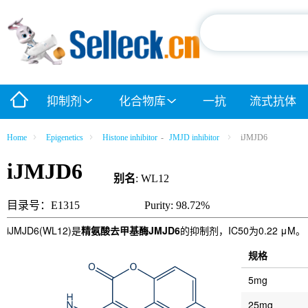
抑制剂
化合物库
一抗
流式抗体
Home
Epigenetics
Histone inhibitor
-
JMJD inhibitor
iJMJD6
iJMJD6
别名
: WL12
目录号：E1315
Purity: 98.72%
iJMJD6(WL12)是
精氨酸去甲基酶JMJD6
的抑制剂，IC50为0.22 μM。
规格
5mg
25mg