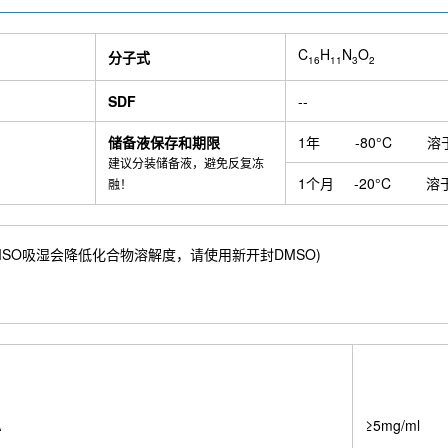
C
H
N
O
分子式
16
11
3
2
SDF
--
储备液保存和期限
1年
-80°C
溶
建议分装储备液，避免反复冻
1个月
-20°C
溶
融！
 mM) ；DMSO吸湿会降低化合物溶解度，请使用新开封DMSO)
A
≥5mg/ml