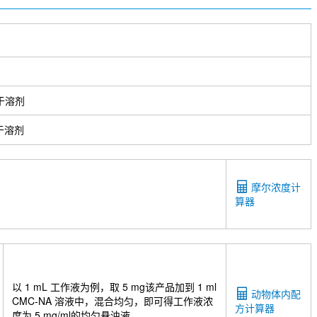
于溶剂
于溶剂
摩尔浓度计
算器
以 1 mL 工作液为例，取 5 mg该产品加到 1 ml
动物体内配
CMC-NA 溶液中，混合均匀，即可得工作液浓
方计算器
度为 5 mg/ml的均匀悬浊液。