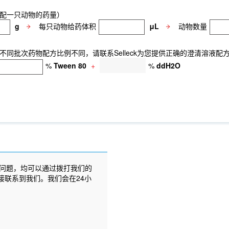
配一只动物的药量）
g
每只动物给药体积
μL
动物数量
同批次药物配方比例不同，请联系Selleck为您提供正确的澄清溶液配
%
Tween 80
+
%
ddH2O
问题，均可以通过拨打我们的
接联系到我们。我们会在24小