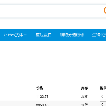
InVivo
抗体
重组蛋白
细胞分选磁珠
生物试
价格
库存
购
1122.73
现货
3350.48
现货