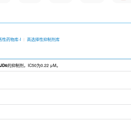
活性药物库-I
高选择性抑制剂库
JD6
的抑制剂，IC50为0.22 μM。