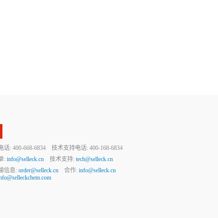
 400-668-6834 技术支持电话: 400-168-6834
单:
info@selleck.cn
技术支持:
tech@selleck.cn
输信息:
order@selleck.cn
合作:
info@selleck.cn
info@selleckchem.com