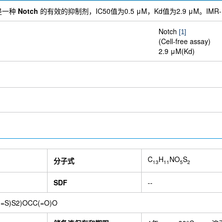
，是一种
Notch
的有效的抑制剂，IC50值为0.5 μM，Kd值为2.9 μM。IM
Notch
[1]
(Cell-free assay)
2.9 μM(Kd)
C
H
NO
S
分子式
13
11
5
2
SDF
--
=S)S2)OCC(=O)O