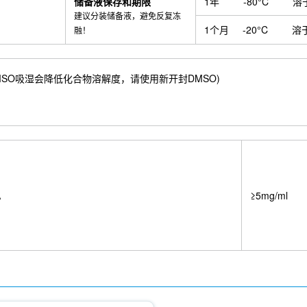
储备液保存和期限
1年
-80°C
溶
建议分装储备液，避免反复冻
1个月
-20°C
溶
融！
 mM) ；DMSO吸湿会降低化合物溶解度，请使用新开封DMSO)
A
≥5mg/ml