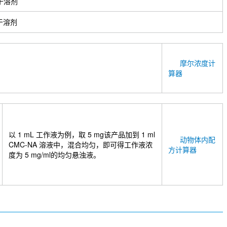
于溶剂
于溶剂
摩尔浓度计
算器
以 1 mL 工作液为例，取 5 mg该产品加到 1 ml
动物体内配
CMC-NA 溶液中，混合均匀，即可得工作液浓
方计算器
度为 5 mg/ml的均匀悬浊液。