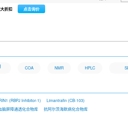
超大折扣
点击询价
明
COA
NMR
HPLC
S
RIN1 (RBPJ Inhibitor-1)
Limantrafin (CB-103)
血脑屏障通透化合物库
抗阿尔茨海默病化合物库