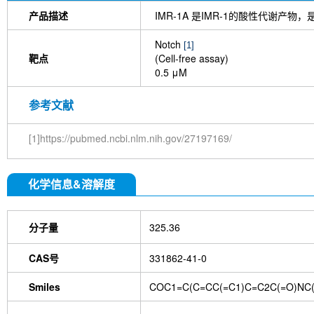
产品描述
IMR-1A 是IMR-1的酸性代谢产物
Notch
[1]
靶点
(Cell-free assay)
0.5 μM
参考文献
[1]https://pubmed.ncbi.nlm.nih.gov/27197169/
化学信息&溶解度
分子量
325.36
CAS号
331862-41-0
Smiles
COC1=C(C=CC(=C1)C=C2C(=O)NC(