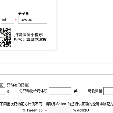
分子量
×
配一只动物的药量）
g
每只动物给药体积
μL
动物数量
同批次药物配方比例不同，请联系Selleck为您提供正确的澄清溶液配
%
Tween 80
+
%
ddH2O