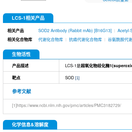
LCS-1相关产品
相关产品
SOD2 Antibody (Rabbit mAb) [B16G13]
Acetyl
相关化合物库
代谢化合物库
抗癌代谢化合物库
谷氨酰胺代
生物活性
产品描述
LCS-1是
超氧化物歧化酶1(superoxide 
靶点
SOD
[1]
参考文献
[1]https://www.ncbi.nlm.nih.gov/pmc/articles/PMC3182729/
化学信息&溶解度