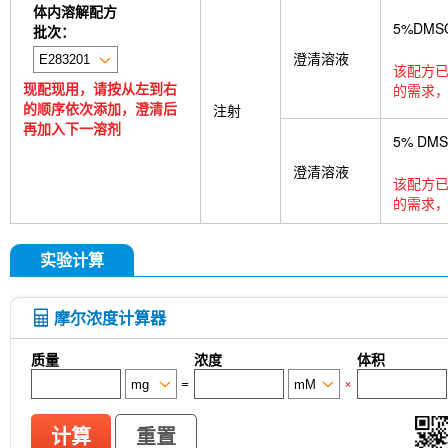
体内溶解配方
5%DMS
批次：
澄清溶液
该配方已
现配现用，请按从左到右
的需求，
的顺序依次添加，澄清后
注射
再加入下一溶剂
5% DM
澄清溶液
该配方已
的需求，
实验计算
摩尔浓度计算器
质量
浓度
体积
=
×
计算
重置