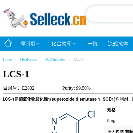
抑制剂
化合物库
一抗
流式抗体
Home
Metabolism
SOD inhibitor
LCS-1
LCS-1
目录号：E2832
Purity: 99.50%
LCS-1是
超氧化物歧化酶1(superoxide dismutase 1, SOD1)
抑制剂，I
规格
5mg
更大包装
有