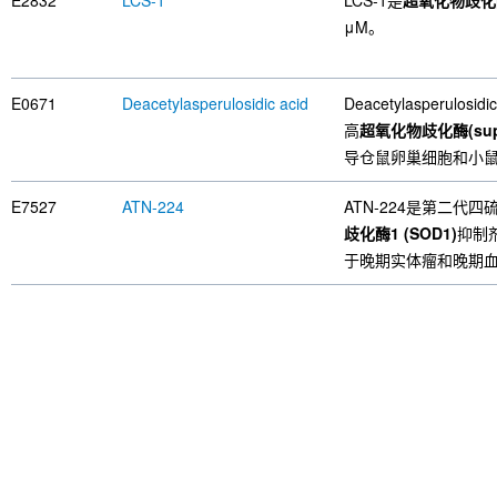
E2832
LCS-1
LCS-1是
超氧化物歧化酶1(
μM。
E0671
Deacetylasperulosidic acid
Deacetylasperulosidi
高
超氧化物歧化酶(supero
导仓鼠卵巢细胞和小
E7527
ATN-224
ATN-224是第二
歧化酶1 (SOD1)
抑制剂
于晚期实体瘤和晚期