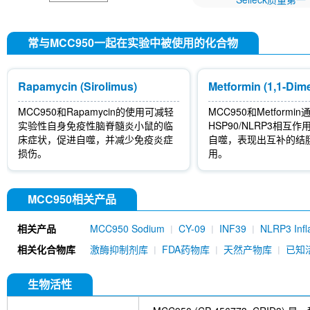
常与MCC950一起在实验中被使用的化合物
Rapamycin (Sirolimus)
MCC950和Rapamycin的使用可减轻
MCC950和Metformi
实验性自身免疫性脑脊髓炎小鼠的临
HSP90/NLRP3相互
床症状，促进自噬，并减少免疫炎症
自噬，表现出互补的结
损伤。
用。
MCC950相关产品
相关产品
MCC950 Sodium
CY-09
INF39
NLRP3 Infl
相关化合物库
激酶抑制剂库
FDA药物库
天然产物库
已知
生物活性