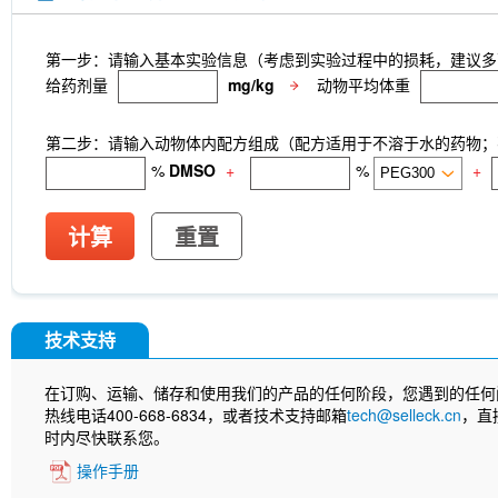
第一步：请输入基本实验信息（考虑到实验过程中的损耗，建议多
给药剂量
mg/kg
动物平均体重
第二步：请输入动物体内配方组成（配方适用于不溶于水的药物；不
%
DMSO
+
%
+
计算
重置
技术支持
在订购、运输、储存和使用我们的产品的任何阶段，您遇到的任何
热线电话400-668-6834，或者技术支持邮箱
tech@selleck.cn
，直
时内尽快联系您。
操作手册