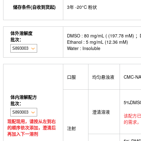
储存条件(自收到货起)
3年 -20°C 粉状
体外溶解度
DMSO : 80 mg/mL ( (197.
批次：
Ethanol : 5 mg/mL (12.36 mM)
Water : Insoluble
口服
均匀悬浊液
CMC-N
体内溶解配方
5%DMS
批次：
澄清溶液
该配方已
现配现用，请按从左到右
的需求，
的顺序依次添加，澄清后
注射
再加入下一溶剂