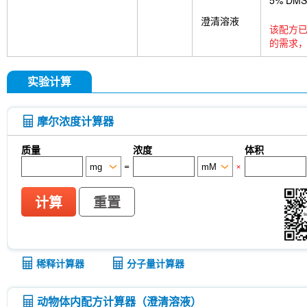
5% DM
澄清溶液
该配方已
的需求，
实验计算
摩尔浓度计算器
质量
浓度
体积
=
×
计算
重置
稀释计算器
分子量计算器
动物体内配方计算器（澄清溶液）