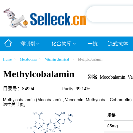
抑制剂
化合物库
一抗
流式抗体
Home
Metabolism
Vitamin chemical
Methylcobalamin
Methylcobalamin
别名
: Mecobalamin, V
目录号：S4994
Purity: 99.14%
Methylcobalamin (Mecobalamin, Vancomin, Me
湿性关节炎。
规格
25mg