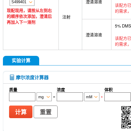
澄清溶液
该配方已
现配现用，请按从左到右
的需求，
的顺序依次添加，澄清后
注射
再加入下一溶剂
5% DM
澄清溶液
该配方已
的需求，
实验计算
摩尔浓度计算器
质量
浓度
体积
=
×
计算
重置