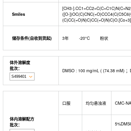
[CH3-].CC1=CC2=C(C=C1C)N(C=N2
Smiles
([O-])OC(C)CNC(=O)CCC4(C(C5C6
(C)CC(=O)N)C)CC(=O)N)C)O.[Co+3]
储存条件(自收到货起)
3年
-20°C
粉状
体外溶解度
批次：
DMSO : 100 mg/mL ( (74.
口服
均匀悬浊液
CMC-N
体内溶解配方
5%DMS
批次：