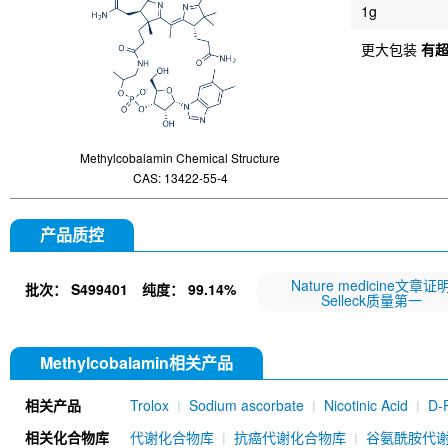
1g
更大包装
有
Methylcobalamin Chemical Structure
CAS: 13422-55-4
产品质控
Nature medicine文章证
批次：
S499401
纯度：
99.14%
Selleck质量第一
Methylcobalamin相关产品
相关产品
Trolox
Sodium ascorbate
Nicotinic Acid
D-
mAb) [E6P4]
Calcium D-Panthotenate
Ergost
相关化合物库
代谢化合物库
抗癌代谢化合物库
谷氨酰胺代