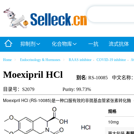
抑制剂
化合物库
一抗
流式抗体
Home
Endocrinology & Hormones
RAAS inhibitor
-
COVID-19 inhibitor
-
AC
Moexipril HCl
别名
: RS-10085
中文名称
目录号：S2079
Purity: 99.73%
Moexipril HCl (RS-10085)是一种口服有效的非巯基血管紧张素转化
规格
10mg
更大包装
有