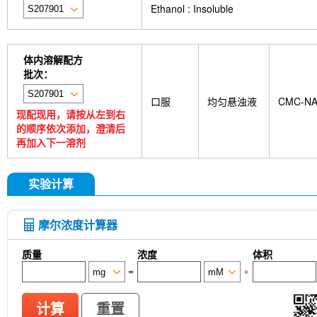
Ethanol : Insoluble
体内溶解配方
批次：
口服
均匀悬浊液
CMC-N
现配现用，请按从左到右
的顺序依次添加，澄清后
再加入下一溶剂
实验计算
摩尔浓度计算器
质量
浓度
体积
=
×
计算
重置