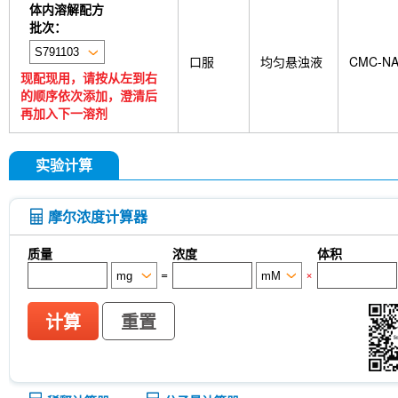
体内溶解配方
批次：
口服
均匀悬浊液
CMC-N
现配现用，请按从左到右
的顺序依次添加，澄清后
再加入下一溶剂
实验计算
摩尔浓度计算器
质量
浓度
体积
=
×
计算
重置