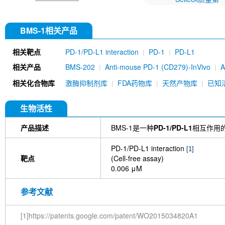
BMS-1相关产品
相关靶点
PD-1/PD-L1 interaction
PD-1
PD-L1
相关产品
BMS-202
Anti-mouse PD-1 (CD279)-InVivo
A
Camrelizumab (anti-PD-1)
Tislelizumab (Anti-
相关化合物库
激酶抑制剂库
FDA药物库
天然产物库
已知
Anti-mouse PD-1 (CD279)(29F.1A12)-InVivo
生物活性
产品描述
BMS-1是一种
PD-1/PD-L1
相互作用
PD-1/PD-L1 interaction
[1]
靶点
(Cell-free assay)
0.006 μM
参考文献
[1]https://patents.google.com/patent/WO2015034820A1