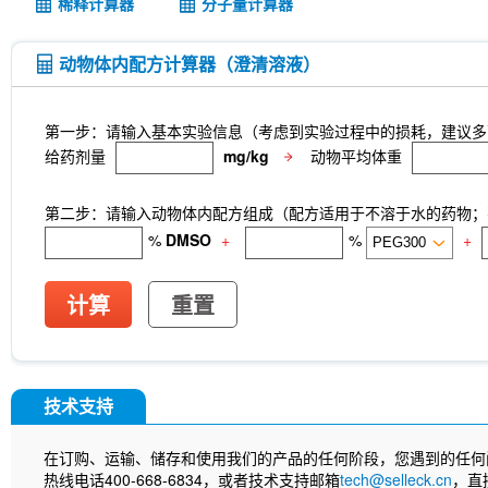
稀释计算器
分子量计算器
动物体内配方计算器（澄清溶液）
第一步：请输入基本实验信息（考虑到实验过程中的损耗，建议多
给药剂量
mg/kg
动物平均体重
第二步：请输入动物体内配方组成（配方适用于不溶于水的药物；不
%
DMSO
+
%
+
计算
重置
技术支持
在订购、运输、储存和使用我们的产品的任何阶段，您遇到的任何
热线电话400-668-6834，或者技术支持邮箱
tech@selleck.cn
，直