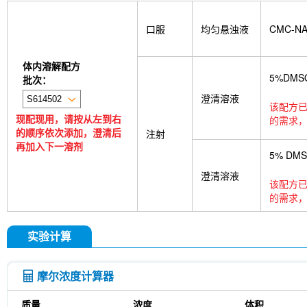
口服
均匀悬浊液
CMC-N
体内溶解配方
5%DMS
批次：
澄清溶液
该配方已
现配现用，请按从左到右
的需求，
的顺序依次添加，澄清后
注射
再加入下一溶剂
5% DM
澄清溶液
该配方已
的需求，
实验计算
摩尔浓度计算器
质量
浓度
体积