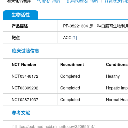
相关化合物库
代谢化合物库
抗癌代谢化合物库
谷氨酰胺代
生物活性
产品描述
PF-05221304 是一种口服可生
靶点
ACC
[1]
临床试验信息
NCT Number
Recruitment
Conditions
NCT03448172
Completed
Healthy
NCT03309202
Completed
Hepatic Imp
NCT02871037
Completed
Normal Heal
参考文献
[1]https://pubmed.ncbi.nlm.nih.gov/32065514/