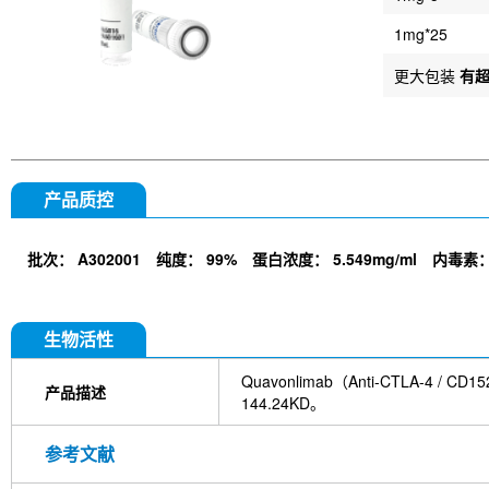
1mg*25
更大包装
有
产品质控
批次：
A302001
纯度：
99%
蛋白浓度：
5.549mg/ml
内毒素
生物活性
Quavonlimab（Anti-CTLA
产品描述
144.24KD。
参考文献