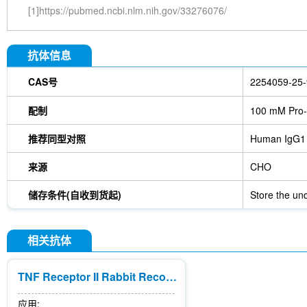
[1]https://pubmed.ncbi.nlm.nih.gov/33276076/
抗体信息
CAS号
2254059-25-
配制
100 mM Pro-
推荐同型对照
Human IgG1
来源
CHO
储存条件(自收到货起)
Store the und
相关抗体
TNF Receptor II Rabbit Recombinant mAb
应用: