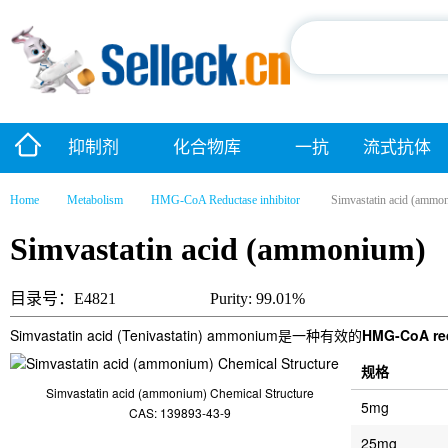
抑制剂
化合物库
一抗
流式抗体
Home
Metabolism
HMG-CoA Reductase inhibitor
Simvastatin acid (ammo
Simvastatin acid (ammonium)
目录号：E4821
Purity: 99.01%
Simvastatin acid (Tenivastatin) ammonium是一种有效的
HMG-CoA re
规格
Simvastatin acid (ammonium) Chemical Structure
5mg
CAS: 139893-43-9
25mg