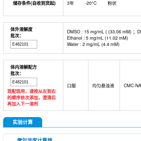
储存条件(自收到货起)
3年
-20°C
粉状
体外溶解度
DMSO : 15 mg/mL ( (33.0
批次：
Ethanol : 5 mg/mL (11.02 mM)
Water : 2 mg/mL (4.4 mM)
体内溶解配方
批次：
口服
均匀悬浊液
CMC-N
现配现用，请按从左到右
的顺序依次添加，澄清后
再加入下一溶剂
实验计算
摩尔浓度计算器