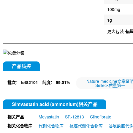
100mg
1g
更大包装
有
产品质控
Nature medicine文章证
批次：
E482101
纯度：
99.01%
Selleck质量第一
Simvastatin acid (ammonium)相关产品
相关产品
Mevastatin
SR-12813
Clinofibrate
相关化合物库
代谢化合物库
抗癌代谢化合物库
谷氨酰胺代