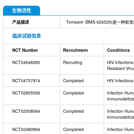
生物活性
产品描述
Temsavir (BMS-626529)是一种新
临床试验信息
NCT Number
Recruitment
Conditions
NCT04648280
Recruiting
HIV Infections
Resistant Viru
NCT04757974
Completed
HIV Infections
NCT02805556
Completed
Infection Hu
Immunodeficie
NCT02508064
Completed
Infection Hu
Immunodeficie
NCT02480894
Completed
Infection Hu