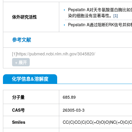
Pepstatin A对天冬氨酸蛋白酶
染的细胞没有显著毒性。
[1]
体外研究活性
Pepstatin A通过阻断ERK信
参考文献
[1]https://pubmed.ncbi.nlm.nih.gov/3045820/
+ 展开
化学信息&溶解度
分子量
685.89
CAS号
26305-03-3
Smiles
CC(C)CC(C(CC(=O)O)O)NC(=O)C(C