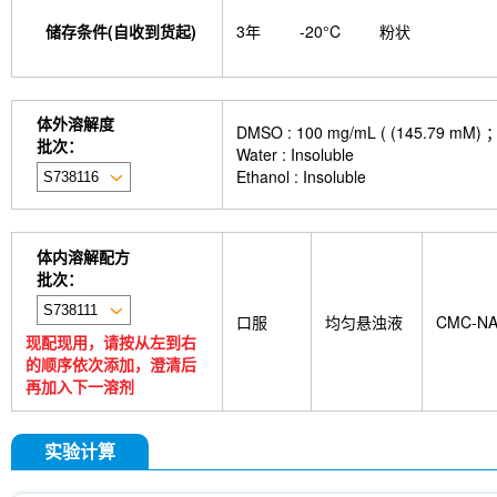
储存条件(自收到货起)
3年
-20°C
粉状
体外溶解度
DMSO : 100 mg/mL ( (145
批次：
Water : Insoluble
Ethanol : Insoluble
体内溶解配方
批次：
口服
均匀悬浊液
CMC-N
现配现用，请按从左到右
的顺序依次添加，澄清后
再加入下一溶剂
实验计算