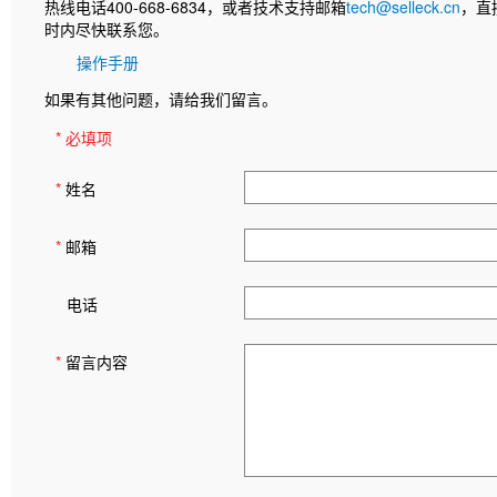
热线电话400-668-6834，或者技术支持邮箱
tech@selleck.cn
，直
时内尽快联系您。
操作手册
如果有其他问题，请给我们留言。
* 必填项
*
姓名
*
邮箱
电话
*
留言内容