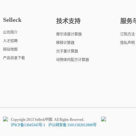
Selleck
技术支持
服务
公司简介
摩尔浓度计算器
订购方法
人才招聘
稀释计算器
隐私声明
网站地图
分子量计算器
产品目录下载
动物体内配方计算器
Copyright 2013 Selleck中国. All Rights Reserved.
沪ICP备13045345号-1
沪公网安备 31011502012800号