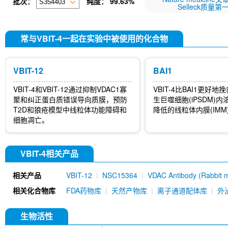
批次：
纯度：
99.63%
Selleck质量第
常与VBIT-4一起在实验中被使用的化合物
VBIT-12
BAI1
VBIT-4和VBIT-12通过抑制VDAC1寡
VBIT-4比BAI1更好地
聚和纠正蛋白质错误导向质膜，预防
生巨噬细胞(iPSDM)
T2D和狼疮模型中线粒体功能障碍和
降低的线粒体内膜(IMM
细胞凋亡。
VBIT-4相关产品
相关产品
VBIT-12
NSC15364
VDAC Antibody (Rabbit 
相关化合物库
FDA药物库
天然产物库
离子通道配体库
外
生物活性