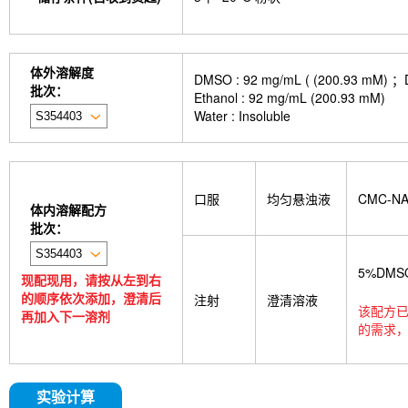
体外溶解度
DMSO : 92 mg/mL ( (200.
批次：
Ethanol : 92 mg/mL (200.93 mM)
Water : Insoluble
口服
均匀悬浊液
CMC-N
体内溶解配方
批次：
5%DMS
现配现用，请按从左到右
的顺序依次添加，澄清后
注射
澄清溶液
该配方已
再加入下一溶剂
的需求，
实验计算