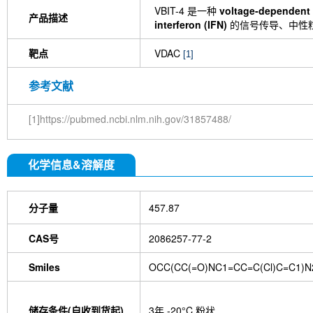
VBIT-4 是一种
voltage-dependent 
产品描述
interferon (IFN)
的信号传导、中性
靶点
VDAC
[1]
参考文献
[1]https://pubmed.ncbi.nlm.nih.gov/31857488/
化学信息&溶解度
分子量
457.87
CAS号
2086257-77-2
Smiles
OCC(CC(=O)NC1=CC=C(Cl)C=C1)N
储存条件(自收到货起)
3年 -20°C 粉状