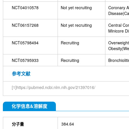
NCT04010578
Not yet recruiting
Coronary A
Disease|Ca
NCT06157268
Not yet recruiting
Central Cor
Minicore D
Myopathy|C
Myopathy
NCT05798494
Recruiting
Overweight
Obesity|We
Loss|Pregn
Nutrition S
NCT05795933
Recruiting
Bronchioliti
Compositio
参考文献
[1]https://pubmed.ncbi.nlm.nih.gov/21397016/
化学信息&溶解度
分子量
384.64