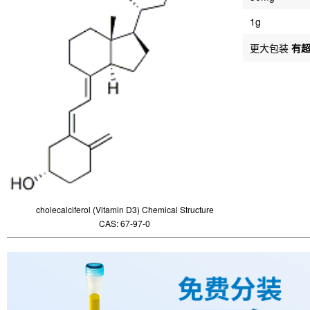
1g
更大包装
有
cholecalciferol (Vitamin D3) Chemical Structure
CAS: 67-97-0