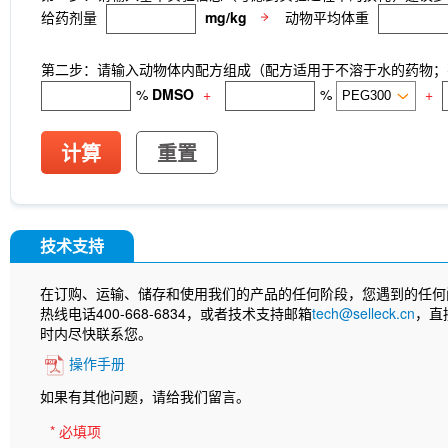
给药剂量
mg/kg
动物平均体重
第二步：请输入动物体内配方组成（配方适用于不溶于水的药物；不
%
DMSO
+
%
+
计算
重置
技术支持
在订购、运输、储存和使用我们的产品的任何阶段，您遇到的任何
热线电话400-668-6834，或者技术支持邮箱
tech@selleck.cn
，直
时内尽快联系您。
操作手册
如果有其他问题，请给我们留言。
* 必填项