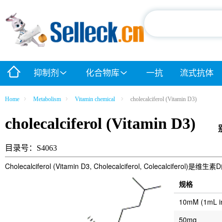
抑制剂
化合物库
一抗
流式抗体
Home
Metabolism
Vitamin chemical
cholecalciferol (Vitamin D3)
cholecalciferol (Vitamin D3)
目录号：S4063
Cholecalciferol (Vitamin D3, Cholecalciferol, Colecalci
规格
10mM (1mL 
50mg