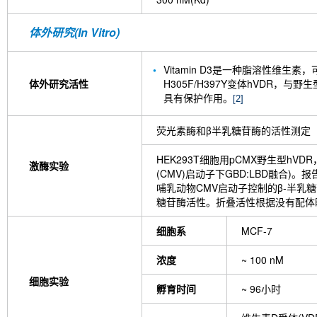
体外研究(In Vitro)
Vitamin D3是一种脂溶性维生
体外研究活性
H305F/H397Y变体hVDR，与
具有保护作用。
[2]
荧光素酶和β半乳糖苷酶的活性测定
HEK293T细胞用pCMX野生型hVDR
激酶实验
(CMV)启动子下GBD:LBD融合)。报告
哺乳动物CMV启动子控制的β-半乳糖苷酶
糖苷酶活性。折叠活性根据没有配体
细胞系
MCF-7
浓度
~ 100 nM
细胞实验
孵育时间
~ 96小时