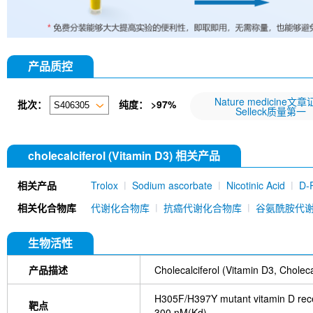
产品质控
Nature medicine文
批次：
纯度： >97%
Selleck质量第一
cholecalciferol (Vitamin D3) 相关产品
相关产品
Trolox
Sodium ascorbate
Nicotinic Acid
D-
mAb) [E6P4]
Calcium D-Panthotenate
Ergost
相关化合物库
代谢化合物库
抗癌代谢化合物库
谷氨酰胺代
生物活性
产品描述
Cholecalciferol (Vitamin D3,
H305F/H397Y mutant vitamin D rec
靶点
300 nM(Kd)