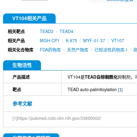
VT104相关产品
相关靶点
TEAD2
TEAD4
相关产品
MGH-CP1
K-975
MYF-01-37
VT107
相关化合物库
FDA药物库
天然产物库
已知活性药物库-I
生物活性
产品描述
VT104是
TEAD自棕榈酰化
抑制剂，可
靶点
TEAD auto-palmitoylation
[1]
参考文献
[1]https://pubmed.ncbi.nlm.nih.gov/33850002/