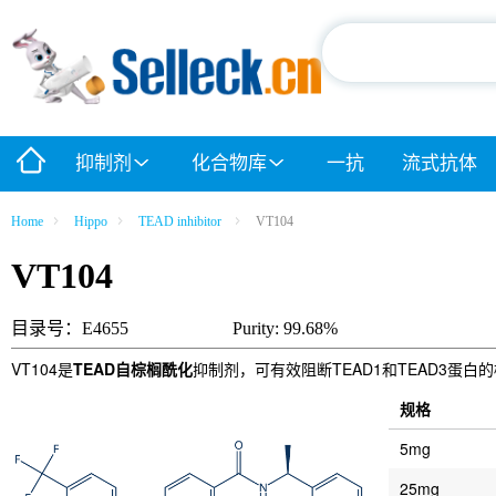
抑制剂
化合物库
一抗
流式抗体
Home
Hippo
TEAD inhibitor
VT104
VT104
目录号：E4655
Purity: 99.68%
VT104是
TEAD自棕榈酰化
抑制剂，可有效阻断TEAD1和TEAD3蛋白
规格
5mg
25mg