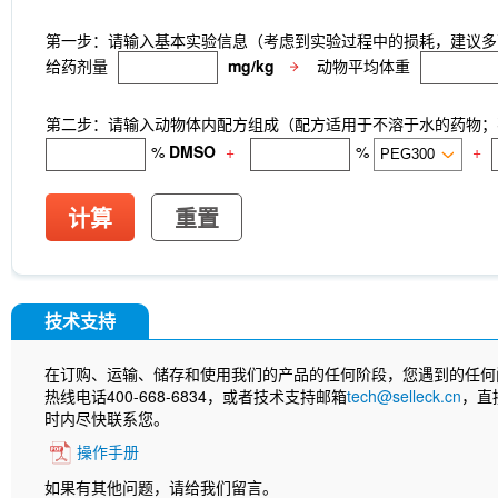
第一步：请输入基本实验信息（考虑到实验过程中的损耗，建议多
给药剂量
mg/kg
动物平均体重
第二步：请输入动物体内配方组成（配方适用于不溶于水的药物；不
%
DMSO
+
%
+
计算
重置
技术支持
在订购、运输、储存和使用我们的产品的任何阶段，您遇到的任何
热线电话400-668-6834，或者技术支持邮箱
tech@selleck.cn
，直
时内尽快联系您。
操作手册
如果有其他问题，请给我们留言。