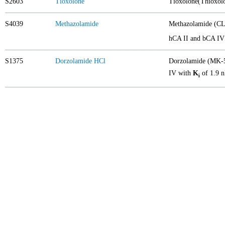
S2603
Tioxolone
Tioxolone(Thioxolo
S4039
Methazolamide
Methazolamide (CL
hCA II and bCA IV 
S1375
Dorzolamide HCl
Dorzolamide (MK-50
IV with
K
of 1.9 n
i