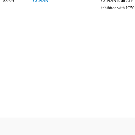
S8929
GCN2iB
GCN2iB is an ATP-c
inhibitor with IC50