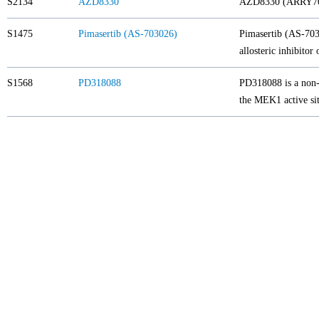
S2134
AZD8330
AZD8330 (ARRY704)
S1475
Pimasertib (AS-703026)
Pimasertib (AS-703
allosteric inhibitor
S1568
PD318088
PD318088 is a non-
the MEK1 active site