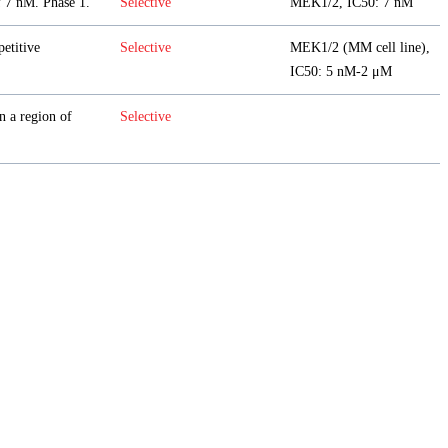
 7 nM. Phase 1.
Selective
MEK1/2, IC50: 7 nM
etitive
Selective
MEK1/2 (MM cell line),
IC50: 5 nM-2 μM
n a region of
Selective