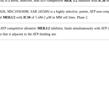
 is a novel, selective, non-ATP competitive
MEK 1/2
inhibitor with
IC50
of
026, MSC1936369B, SAR 245509) is a highly selective, potent, ATP non-comp
 of
MEK1/2
with
IC50
of 5 nM-2 μM in MM cell lines. Phase 2.
ATP competitive allosteric
MEK1/2
inhibitor, binds simultaneously with ATP i
 that is adjacent to the ATP-binding site.