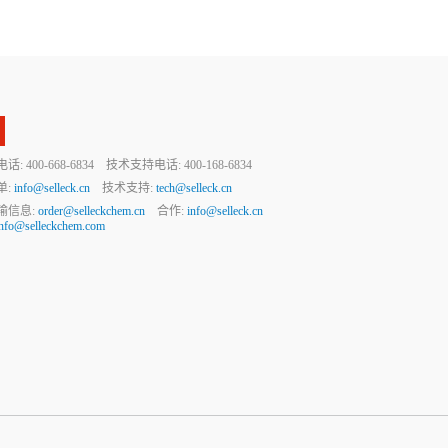
 400-668-6834 技术支持电话: 400-168-6834
单:
info@selleck.cn
技术支持:
tech@selleck.cn
输信息:
order@selleckchem.cn
合作:
info@selleck.cn
info@selleckchem.com