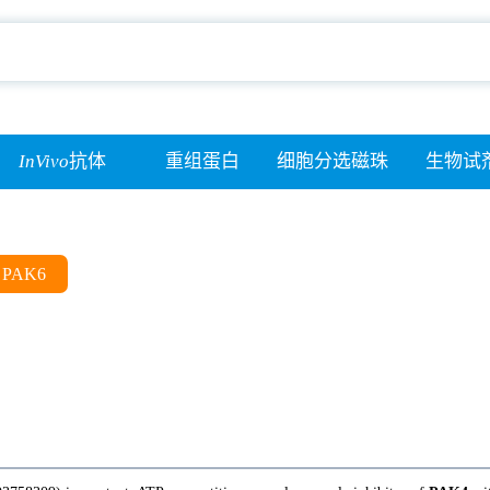
InVivo
抗体
重组蛋白
细胞分选磁珠
生物试
PAK6