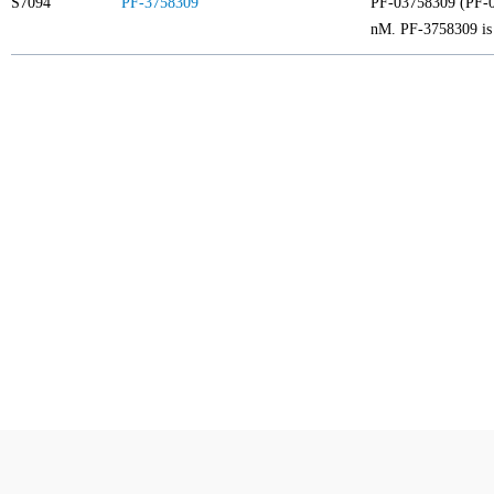
S7094
PF-3758309
PF-03758309 (PF-03
nM. PF-3758309 is 