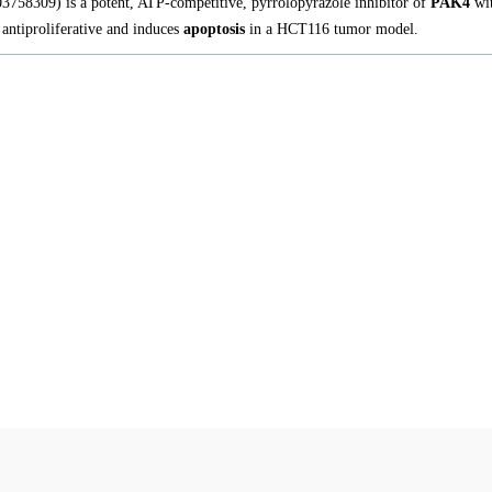
758309) is a potent, ATP-competitive, pyrrolopyrazole inhibitor of
PAK4
wi
antiproliferative and induces
apoptosis
in a HCT116 tumor model.