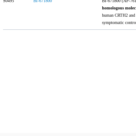
S0495
BI-671800
BI-671800 (AP-761,
homologous molec
human CRTH2 and mu
symptomatic control