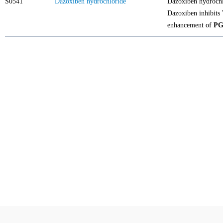
S0541
Dazoxiben hydrochloride
Dazoxiben hydrochlo
Dazoxiben inhibits
enhancement of
PG