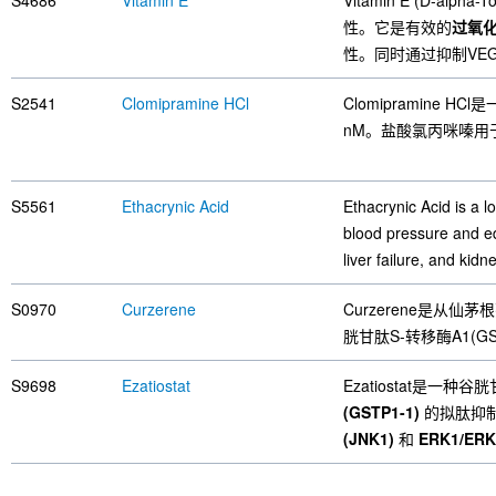
S4686
Vitamin E
Vitamin E (D-a
性。它是有效的
过氧
性。同时通过抑制VE
S2541
Clomipramine HCl
Clomipramine 
nM。盐酸氯丙咪嗪用
S5561
Ethacrynic Acid
Ethacrynic Acid is a l
blood pressure and ed
liver failure, and kidne
S0970
Curzerene
Curzerene是从
胱甘肽S-转移酶A1(
S9698
Ezatiostat
Ezatiostat是一
(GSTP1-1)
的拟肽抑制剂
(JNK1)
和
ERK1/ERK