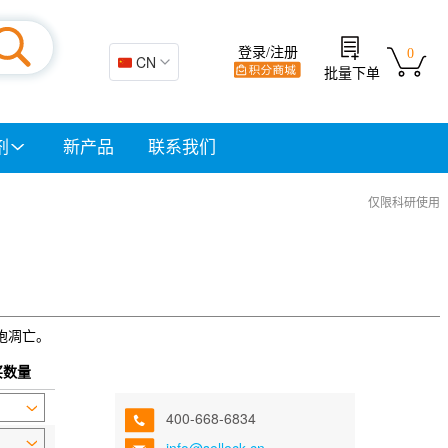
登录/注册
0
🇨🇳 CN
批量下单
剂
新产品
联系我们
仅限科研使用
细胞凋亡。
买数量
400-668-6834