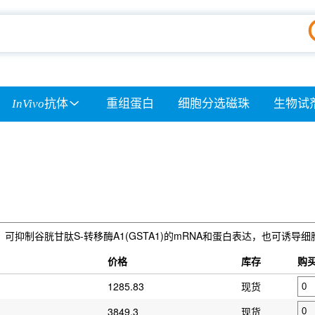
InVivo
抗体
重组蛋白
细胞分选磁珠
生物试
可抑制谷胱甘肽S-转移酶A1(GSTA1)的mRNA和蛋白表达，也可诱导
）
价格
库存
购
1285.83
现货
3849.3
现货