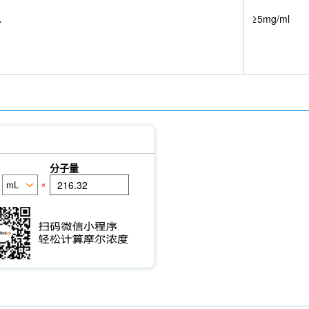
A
≥5mg/ml
分子量
×