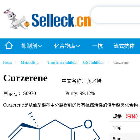
抑制剂
化合物库
一抗
流式抗体
Home
Metabolism
Transferase inhibitor
-
GST inhibitor
Curzerene
Curzerene
中文名称：莪术烯
目录号：S0970
Purity: 99.12%
Curzerene是从仙茅根茎中分离得到的具有抗癌活性的倍半萜类化合物，
规格
（液体
1mg
5mg