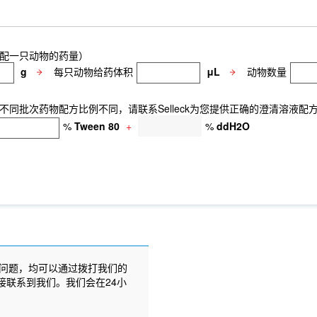
配一只动物的药量）
g
每只动物给药体积
μL
动物数量
同批次药物配方比例不同，请联系Selleck为您提供正确的澄清溶液配
%
Tween 80
+
%
ddH2O
问题，均可以通过拨打我们的
接联系到我们。我们会在24小