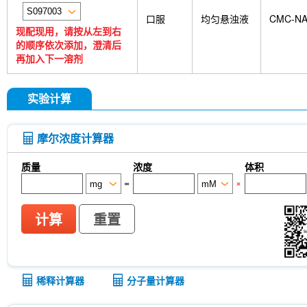
口服
均匀悬浊液
CMC-N
现配现用，请按从左到右
的顺序依次添加，澄清后
再加入下一溶剂
实验计算
摩尔浓度计算器
质量
浓度
体积
=
×
计算
重置
稀释计算器
分子量计算器