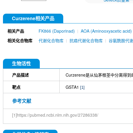
Curzerene相关产品
相关产品
FK866 (Daporinad)
AOA (Aminooxyacetic acid)
Bromohexadecanoic acid (2-BP)
c-Myc Rabbit
相关化合物库
代谢化合物库
抗癌代谢化合物库
谷氨酰胺代
FIDAS-3
SHIN1(RZ-2994)
ERG240
Hec
生物活性
产品描述
Curzerene是从仙茅根茎中分离
靶点
GSTA1
[1]
参考文献
[1]https://pubmed.ncbi.nlm.nih.gov/27286338/