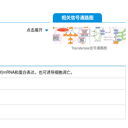
相关信号通路图
点击展开
04620110
[H17C4]
Transferase信号通路图
1)的mRNA和蛋白表达，也可诱导细胞凋亡。