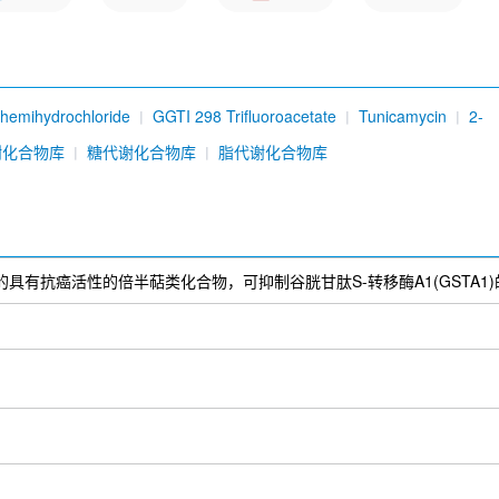
 hemihydrochloride
GGTI 298 Trifluoroacetate
Tunicamycin
2-
 Recombinant mAb
OSMI-4
A-922500 (DGAT-1 Inhibitor 4a)
PF-
谢化合物库
糖代谢化合物库
脂代谢化合物库
ogenin
Schisanhenol
SGN-2FF
FDFT1 Antibody (Rabbit mAb) 
得到的具有抗癌活性的倍半萜类化合物，可抑制谷胱甘肽S-转移酶A1(GSTA