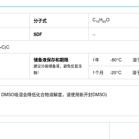
C
H
O
分子式
15
20
SDF
--
=C)C
储备液保存和期限
1年
-80°C
溶
建议分装储备液，避免反复冻
1个月
-20°C
溶
融！
.27 mM) ；DMSO吸湿会降低化合物溶解度，请使用新开封DMSO)