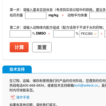
第一步：请输入基本实验信息（考虑到实验过程中的损耗，建议多
给药剂量
mg/kg
动物平均体重
第二步：请输入动物体内配方组成（配方适用于不溶于水的药物；不
%
DMSO
+
%
+
计算
重置
技术支持
在订购、运输、储存和使用我们的产品的任何阶段，您遇到的任何
热线电话400-668-6834，或者技术支持邮箱
tech@selleck.cn
，直
时内尽快联系您。
操作手册
如果有其他问题，请给我们留言。