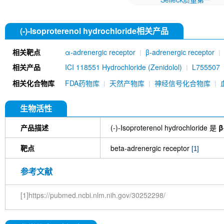
(-)-Isoproterenol hydrochloride相关产品
相关靶点
α-adrenergic receptor
β-adrenergic receptor
相关产品
ICI 118551 Hydrochloride (Zenidolol)
L755507
Naftopidil
Detomidine HCl
L-Adrenaline
Hig
相关化合物库
FDA药物库
天然产物库
神经信号化合物库
Isoprenaline
Naftopidil DiHCl
Deoxycorticoste
hydrochloride
Moxisylyte hydrochloride
Fenot
hydrochloride
Demethyl-Coclaurine
生物活性
产品描述
(-)-Isoproterenol hydrochloride 是
β
靶点
beta-adrenergic receptor
[1]
参考文献
[1]https://pubmed.ncbi.nlm.nih.gov/30252298/