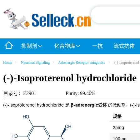
抑制剂
化合物库
一抗
流式抗体
Home
Neuronal Signaling
Adrenergic Receptor antagonist
(-)-Isoproterenol
(-)-Isoproterenol hydrochloride
目录号：E2901
Purity: 99.46%
(-)-Isoproterenol hydrochloride 是
β-adrenergic受体
的激动剂。(-)-Is
规格
25mg
100mg