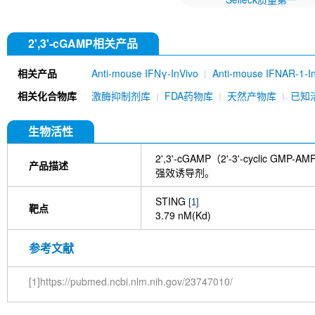
2',3'-cGAMP相关产品
相关产品
Anti-mouse IFNγ-InVivo
Anti-mouse IFNAR-1-I
IRF-2 Antibody (Rabbit mAb) [G24C1]
IRF-7 An
相关化合物库
激酶抑制剂库
FDA药物库
天然产物库
已知
生物活性
2',3'-cGAMP（2'-3'-cycli
产品描述
强效诱导剂。
STING
[1]
靶点
3.79 nM(Kd)
参考文献
[1]https://pubmed.ncbi.nlm.nih.gov/23747010/