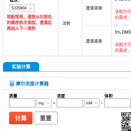
澄清溶液
该配方已
现配现用，请按从左到右
的需求，
的顺序依次添加，澄清后
注射
再加入下一溶剂
5% DM
澄清溶液
该配方已
的需求，
实验计算
摩尔浓度计算器
质量
浓度
体积
=
×
计算
重置