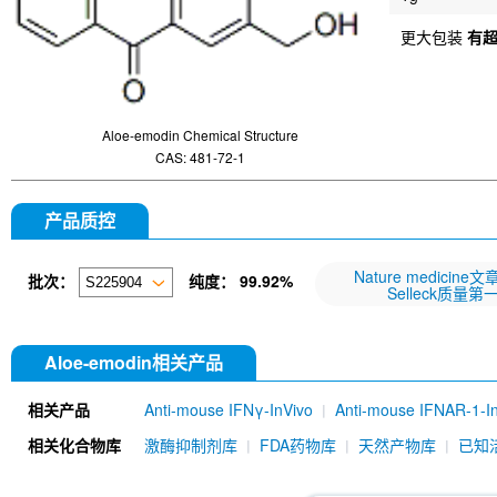
更大包装
有
Aloe-emodin Chemical Structure
CAS: 481-72-1
产品质控
Nature medicine
批次：
纯度：
99.92%
Selleck质量第
Aloe-emodin相关产品
相关产品
Anti-mouse IFNγ-InVivo
Anti-mouse IFNAR-1-I
IRF-2 Antibody (Rabbit mAb) [G24C1]
IRF-7 An
相关化合物库
激酶抑制剂库
FDA药物库
天然产物库
已知