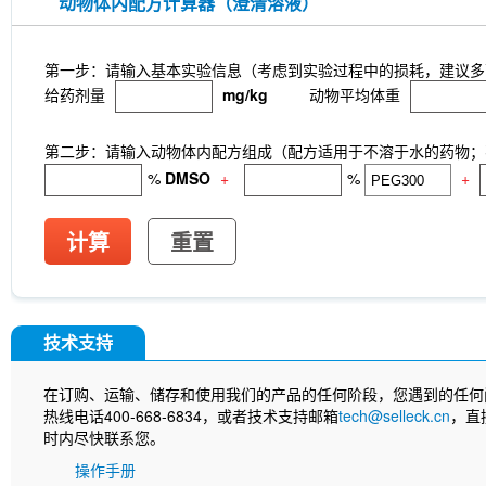
动物体内配方计算器（澄清溶液）
第一步：请输入基本实验信息（考虑到实验过程中的损耗，建议多
给药剂量
mg/kg
动物平均体重
第二步：请输入动物体内配方组成（配方适用于不溶于水的药物；不
%
DMSO
+
%
+
计算
重置
技术支持
在订购、运输、储存和使用我们的产品的任何阶段，您遇到的任何
热线电话400-668-6834，或者技术支持邮箱
tech@selleck.cn
，直
时内尽快联系您。
操作手册