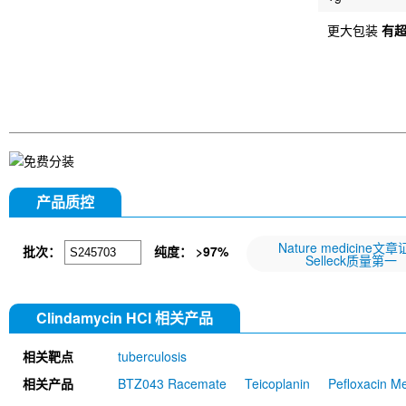
更大包装
有
产品质控
Nature medicine文
批次：
纯度： >97%
Selleck质量第一
Clindamycin HCl 相关产品
相关靶点
tuberculosis
相关产品
BTZ043 Racemate
Teicoplanin
Pefloxacin M
Furaltadone HCl
Valnemulin HCl
Diiodohydro