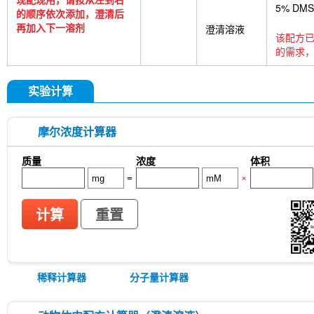
5% DM
的顺序依次添加，澄清后
再加入下一溶剂
澄清溶液
该配方已
的需求，
实验计算
摩尔浓度计算器
质量
浓度
体积
=
×
计算
重置
稀释计算器
分子量计算器