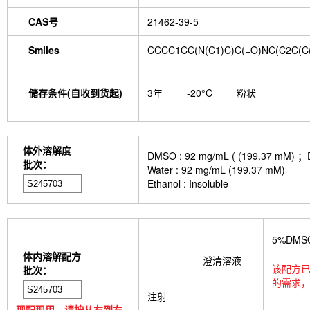
CAS号
21462-39-5
Smiles
CCCC1CC(N(C1)C)C(=O)NC(C2C(C(
储存条件(自收到货起)
3年
-20°C
粉状
体外溶解度
DMSO : 92 mg/mL ( (199.
批次：
Water : 92 mg/mL (199.37 mM)
Ethanol : Insoluble
5%DMS
体内溶解配方
澄清溶液
该配方已
批次：
的需求，
注射
现配现用，请按从左到右