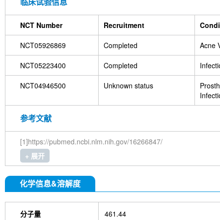
临床试验信息
NCT Number
Recruitment
Condi
NCT05926869
Completed
Acne V
NCT05223400
Completed
Infect
NCT04946500
Unknown status
Prosth
Infect
参考文献
[1]https://pubmed.ncbi.nlm.nih.gov/16266847/
+ 展开
化学信息&溶解度
分子量
461.44