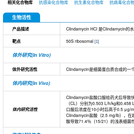
相关化合物库
抗感染化合物库
抗生素化合物库
抗病毒化合
sodium
Olanexidine Hydrochloride semihydrate
Methyl α-D-mannopyranoside
Pipemidic acid
Walrycin B
Pleuromutilin
生物活性
产品描述
Clindamycin HCl 是Clinda
靶点
50S ribosomal
[1]
体外研究(In Vitro)
体外研究活性
Clindamycin是细菌蛋白质合成
体内研究(In Vivo)
Clindamycin盐酸口服给药犬后导
（CL）分别为0.503 L/h/kg和0.4
体内研究活性
口服后浓度在10小时后高于0.5 μg/
Clindamycin盐酸（2.5 
酸导致71.4％（15/21）的浅表细