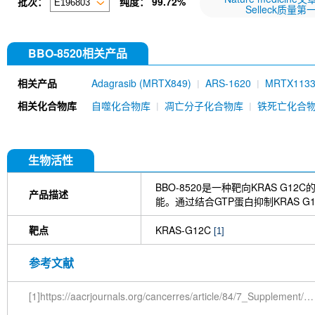
批次：
纯度：
99.72%
Selleck质量第
BBO-8520相关产品
相关产品
Adagrasib (MRTX849)
ARS-1620
MRTX113
Daraxonrasib (RMC-6236)
RMC-7977
BI-28
相关化合物库
自噬化合物库
凋亡分子化合物库
铁死亡化合
443)
RMC-6291 (Elironrasib)
HRS-4642
Gl
生物活性
BBO-8520是一种靶向KRAS G
产品描述
能。通过结合GTP蛋白抑制KRAS G
靶点
KRAS-G12C
[1]
参考文献
[1]https://aacrjournals.org/cancerres/article/84/7_Supplement/ND07/742758