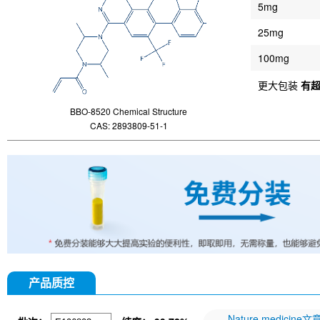
5mg
25mg
100mg
更大包装
有
BBO-8520 Chemical Structure
CAS: 2893809-51-1
产品质控
Nature medicine