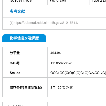
NCT03417076
Withdrawn
Type 2 Di
参考文献
[1]https://pubmed.ncbi.nlm.nih.gov/21215314/
化学信息&溶解度
分子量
464.94
CAS号
1118567-05-7
Smiles
OCC1OC(C(O)C(O)C1O)C2=CC(=C
储存条件(自收到货起)
3年 -20°C 粉状