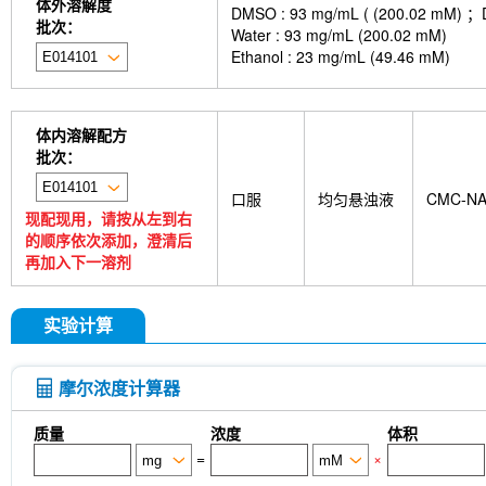
体外溶解度
DMSO : 93 mg/mL ( (200.
批次：
Water : 93 mg/mL (200.02 mM)
Ethanol : 23 mg/mL (49.46 mM)
体内溶解配方
批次：
口服
均匀悬浊液
CMC-N
现配现用，请按从左到右
的顺序依次添加，澄清后
再加入下一溶剂
实验计算
摩尔浓度计算器
质量
浓度
体积
=
×