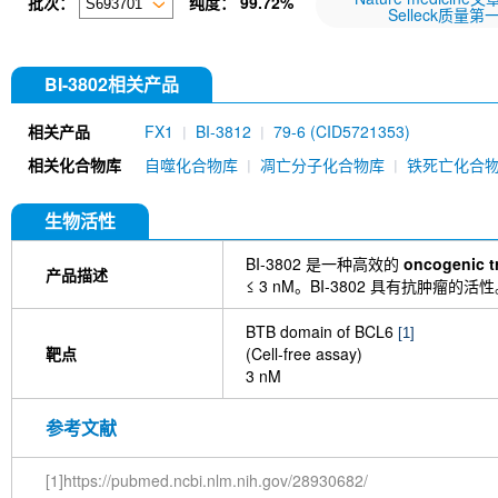
批次：
纯度：
99.72%
Selleck质量第
BI-3802相关产品
相关产品
FX1
BI-3812
79-6 (CID5721353)
相关化合物库
自噬化合物库
凋亡分子化合物库
铁死亡化合
生物活性
BI-3802 是一种高效的
oncogenic t
产品描述
≤ 3 nM。BI-3802 具有抗肿瘤的活
BTB domain of BCL6
[1]
靶点
(Cell-free assay)
3 nM
参考文献
[1]https://pubmed.ncbi.nlm.nih.gov/28930682/