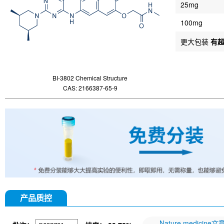
25mg
100mg
更大包装
有
BI-3802 Chemical Structure
CAS: 2166387-65-9
产品质控
Nature medicine