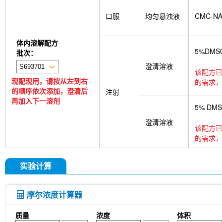
口服
均匀悬浊液
CMC-N
体内溶解配方
5%DMS
批次：
澄清溶液
该配方已
现配现用，请按从左到右
的需求，
的顺序依次添加，澄清后
注射
再加入下一溶剂
5% DM
澄清溶液
该配方已
的需求，
实验计算
摩尔浓度计算器
质量
浓度
体积