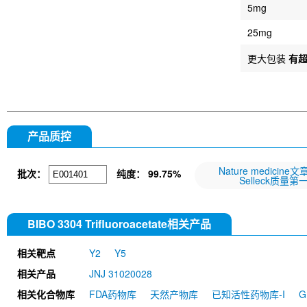
5mg
25mg
更大包装
有
产品质控
Nature medicine
批次：
纯度：
99.75%
Selleck质量第
BIBO 3304 Trifluoroacetate相关产品
相关靶点
Y2
Y5
相关产品
JNJ 31020028
相关化合物库
FDA药物库
天然产物库
已知活性药物库-I