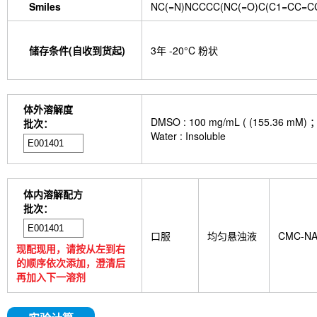
Smiles
NC(=N)NCCCC(NC(=O)C(C1=CC=CC
储存条件(自收到货起)
3年 -20°C 粉状
体外溶解度
DMSO : 100 mg/mL ( (155
批次：
Water : Insoluble
体内溶解配方
批次：
口服
均匀悬浊液
CMC-N
现配现用，请按从左到右
的顺序依次添加，澄清后
再加入下一溶剂