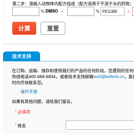
第二步：请输入动物体内配方组成（配方适用于不溶于水的药物；不
%
DMSO
+
%
+
计算
重置
技术支持
在订购、运输、储存和使用我们的产品的任何阶段，您遇到的任何
热线电话400-668-6834，或者技术支持邮箱
tech@selleck.cn
，直
时内尽快联系您。
操作手册
如果有其他问题，请给我们留言。
* 必填项
*
姓名