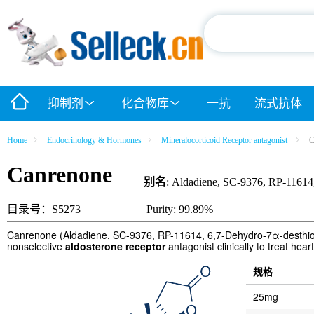
抑制剂
化合物库
一抗
流式抗体
Home
Endocrinology & Hormones
Mineralocorticoid Receptor antagonist
C
Canrenone
别名
: Aldadiene, SC-9376, RP-11614,
目录号：S5273
Purity: 99.89%
Canrenone (Aldadiene, SC-9376, RP-11614, 6,7-Dehydro-7α-desthioacet
nonselective
aldosterone receptor
antagonist clinically to treat hea
规格
25mg