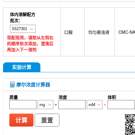
体内溶解配方
批次：
口服
均匀悬浊液
CMC-N
现配现用，请按从左到右
的顺序依次添加，澄清后
再加入下一溶剂
实验计算
摩尔浓度计算器
质量
浓度
体积
=
×
计算
重置