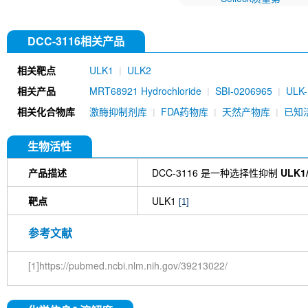
DCC-3116相关产品
相关靶点
ULK1
ULK2
相关产品
MRT68921 Hydrochloride
SBI-0206965
ULK-
相关化合物库
激酶抑制剂库
FDA药物库
天然产物库
已知
生物活性
产品描述
DCC-3116 是一种选择性抑制
ULK1
靶点
ULK1
[1]
参考文献
[1]https://pubmed.ncbi.nlm.nih.gov/39213022/