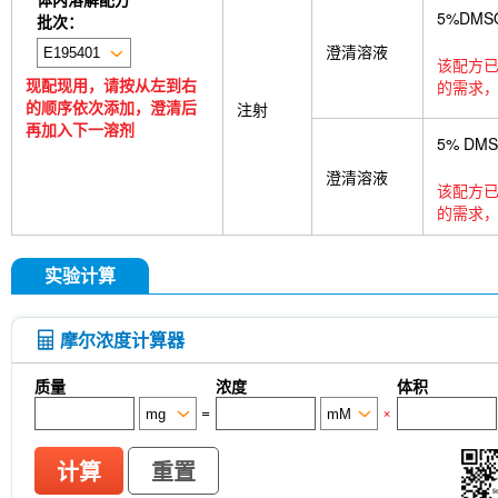
5%DMS
批次：
澄清溶液
该配方已
现配现用，请按从左到右
的需求，
的顺序依次添加，澄清后
注射
再加入下一溶剂
5% DM
澄清溶液
该配方已
的需求，
实验计算
摩尔浓度计算器
质量
浓度
体积
=
×
计算
重置