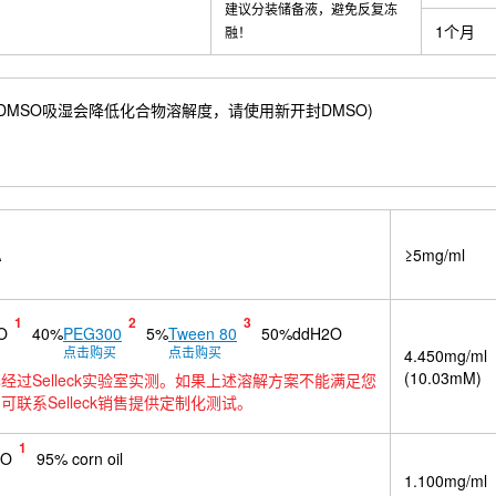
建议分装储备液，避免反复冻
1个月
融！
69 mM) ；DMSO吸湿会降低化合物溶解度，请使用新开封DMSO)
A
≥5mg/ml
1
2
3
O
40%
PEG300
5%
Tween 80
50%ddH2O
点击购买
点击购买
4.450mg/ml
(10.03mM)
经过Selleck实验室实测。如果上述溶解方案不能满足您
可联系Selleck销售提供定制化测试。
1
SO
95% corn oil
1.100mg/ml