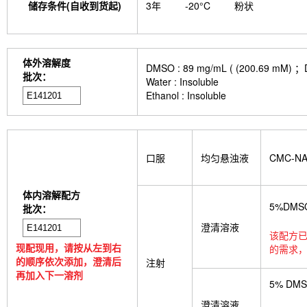
储存条件(自收到货起)
3年
-20°C
粉状
体外溶解度
DMSO : 89 mg/mL ( (200.
批次：
Water : Insoluble
Ethanol : Insoluble
口服
均匀悬浊液
CMC-N
体内溶解配方
5%DMS
批次：
澄清溶液
该配方已
现配现用，请按从左到右
的需求，
的顺序依次添加，澄清后
注射
再加入下一溶剂
5% DM
澄清溶液