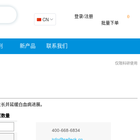
登录/注册
0
🇨🇳 CN
批量下单
剂
新产品
联系我们
仅限科研使用
细胞生长并延缓白血病进展。
买数量
400-668-6834
info@selleck.cn