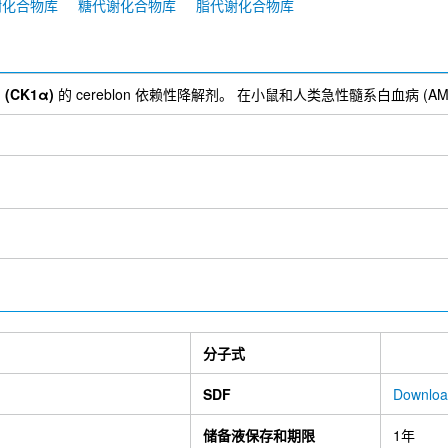
谢化合物库
糖代谢化合物库
脂代谢化合物库
(CK1α)
的 cereblon 依赖性降解剂。 在小鼠和人类急性髓系白血病 
分子式
SDF
Downlo
储备液保存和期限
1年