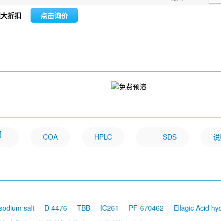
超大折扣
点击询价
明
COA
HPLC
SDS
说
 sodium salt
D 4476
TBB
IC261
PF-670462
Ellagic Acid hy
-D-ribofuranoside