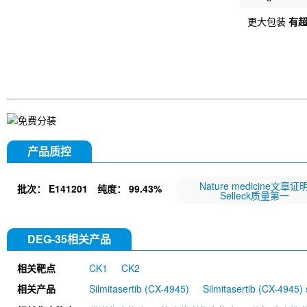
更大包装
有
产品质控
Nature medicine文章证
批次：
E141201
纯度：
99.43%
Selleck质量第一
DEG-35相关产品
相关靶点
CK1
CK2
相关产品
Silmitasertib (CX-4945)
Silmitasertib (CX-4945)
(E/Z)-GO289
5,6-Dichlorobenzimidazole 1-beta