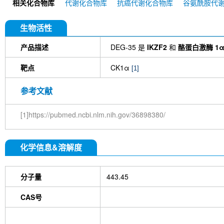
相关化合物库
代谢化合物库
抗癌代谢化合物库
谷氨酰胺代
生物活性
产品描述
DEG-35 是
IKZF2
和
酪蛋白激酶 1α 
靶点
CK1α
[1]
参考文献
[1]https://pubmed.ncbi.nlm.nih.gov/36898380/
化学信息&溶解度
分子量
443.45
CAS号