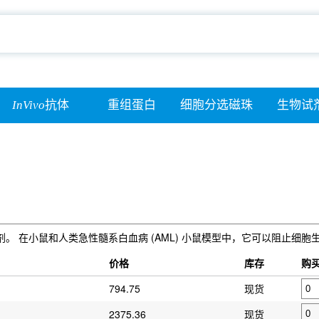
InVivo
抗体
重组蛋白
细胞分选磁珠
生物试
性降解剂。 在小鼠和人类急性髓系白血病 (AML) 小鼠模型中，它可以阻止
价格
库存
购
794.75
现货
2375.36
现货