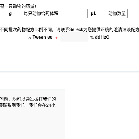
配一只动物的药量）
g
每只动物给药体积
μL
动物数量
同批次药物配方比例不同，请联系Selleck为您提供正确的澄清溶液配
%
Tween 80
+
%
ddH2O
问题，均可以通过拨打我们的
接联系到我们。我们会在24小