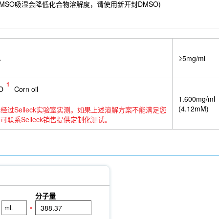
9 mM) ；DMSO吸湿会降低化合物溶解度，请使用新开封DMSO)
A
≥5mg/ml
1
O
Corn oil
1.600mg/ml
(4.12mM)
经过Selleck实验室实测。如果上述溶解方案不能满足您
可联系Selleck销售提供定制化测试。
分子量
×