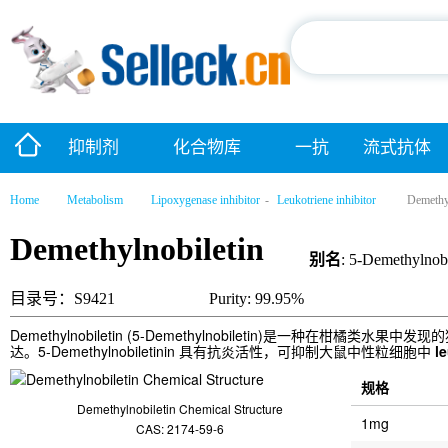
抑制剂
化合物库
一抗
流式抗体
Home
Metabolism
Lipoxygenase inhibitor
-
Leukotriene inhibitor
Demethyl
Demethylnobiletin
别名
: 5-Demethylnobi
目录号：S9421
Purity: 99.95%
Demethylnobiletin (5-Demethylnobiletin)是一种在柑橘类
达。5-Demethylnobiletinin 具有抗炎活性，可抑制大鼠中性粒细胞中
l
规格
Demethylnobiletin Chemical Structure
1mg
CAS: 2174-59-6