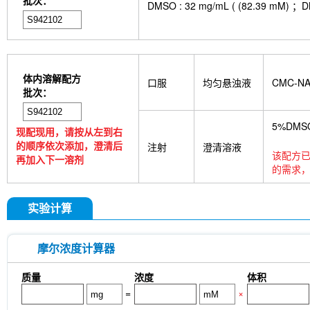
批次：
DMSO : 32 mg/mL ( (82.3
体内溶解配方
口服
均匀悬浊液
CMC-N
批次：
5%DMS
现配现用，请按从左到右
的顺序依次添加，澄清后
注射
澄清溶液
该配方已
再加入下一溶剂
的需求，
实验计算
摩尔浓度计算器
质量
浓度
体积
=
×