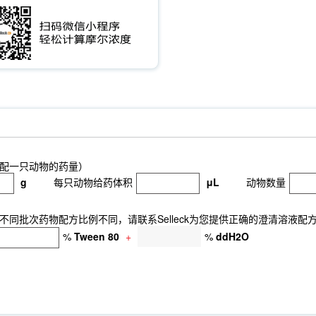
配一只动物的药量）
g
每只动物给药体积
μL
动物数量
同批次药物配方比例不同，请联系Selleck为您提供正确的澄清溶液配
%
Tween 80
+
%
ddH2O