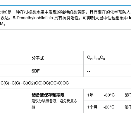
ethylnobiletin)是一种在柑橘类水果中发现的独特的类黄酮，具有潜在的化学预防人类癌
的表达。5-Demethylnobiletinin 具有抗炎活性，可抑制大鼠中性粒细胞中
 μM。
C
H
O
分子式
20
20
8
SDF
--
C(C(=C(C(=C3O2)OC)OC)OC)O)OC
储备液保存和期限
1年
-80°C
溶
建议分装储备液，避免反复冻
1个月
-20°C
溶
融！