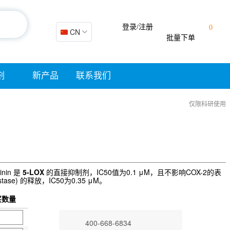
登录/注册
0
🇨🇳 CN
批量下单
剂
新产品
联系我们
仅限科研使用
nin 是
5-LOX
的直接抑制剂，IC50值为0.1 μM，且不影响COX-2的表
ase) 的释放，IC50为0.35 μM。
买数量
400-668-6834