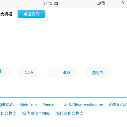
3415.23
现货
超大折扣
点击询价
明
COA
SDS
说明书
d (NDGA)
Malotilate
Esculetin
4',5-Dihydroxyflavone
AKBA (3-O
谢化合物库
糖代谢化合物库
脂代谢化合物库