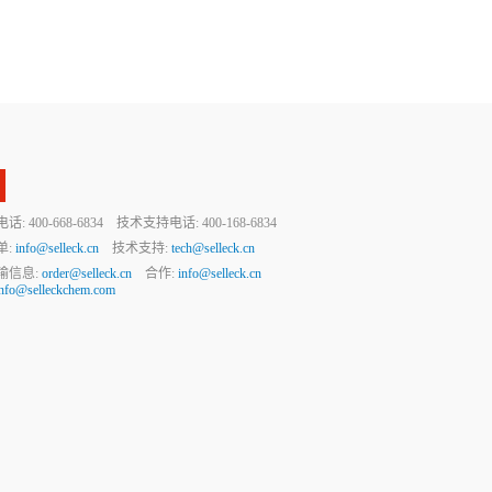
 400-668-6834 技术支持电话: 400-168-6834
单:
info@selleck.cn
技术支持:
tech@selleck.cn
输信息:
order@selleck.cn
合作:
info@selleck.cn
info@selleckchem.com