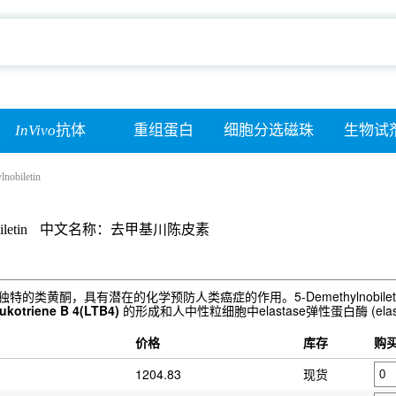
InVivo
抗体
重组蛋白
细胞分选磁珠
生物试
nobiletin
letin
中文名称：去甲基川陈皮素
水果中发现的独特的类黄酮，具有潜在的化学预防人类癌症的作用。5-Demethylnobileti
eukotriene B 4(LTB4)
的形成和人中性粒细胞中elastase弹性蛋白酶 (elast
价格
库存
购
1204.83
现货