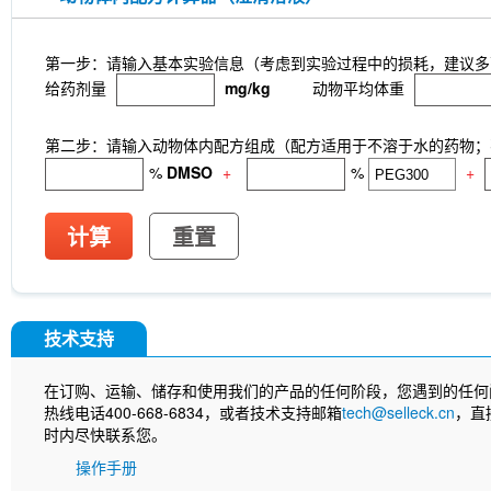
第一步：请输入基本实验信息（考虑到实验过程中的损耗，建议多
给药剂量
mg/kg
动物平均体重
第二步：请输入动物体内配方组成（配方适用于不溶于水的药物；不
%
DMSO
+
%
+
计算
重置
技术支持
在订购、运输、储存和使用我们的产品的任何阶段，您遇到的任何
热线电话400-668-6834，或者技术支持邮箱
tech@selleck.cn
，直
时内尽快联系您。
操作手册