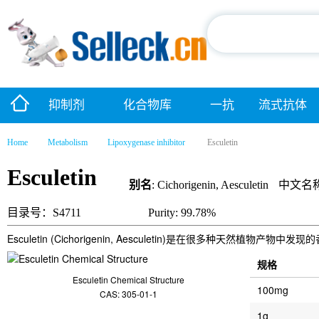
抑制剂
化合物库
一抗
流式抗体
Home
Metabolism
Lipoxygenase inhibitor
Esculetin
Esculetin
别名
: Cichorigenin, Aesculetin
中文名
目录号：S4711
Purity: 99.78%
Esculetin (Cichorigenin, Aesculetin)是在很多
规格
Esculetin Chemical Structure
100mg
CAS: 305-01-1
1g