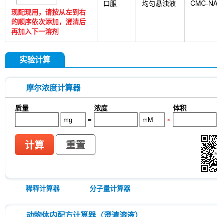
口服
均匀悬浊液
CMC-N
现配现用，请按从左到右
的顺序依次添加，澄清后
再加入下一溶剂
实验计算
摩尔浓度计算器
质量
浓度
体积
=
×
计算
重置
稀释计算器
分子量计算器
动物体内配方计算器（澄清溶液）