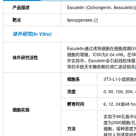
产品描述
Esculetin (Cichorige
靶点
lipoxygenase
[2]
体外研究(In Vitro)
Esculetin通过诱导细胞在细胞周期G1
细胞的增殖，IC50为2.24 mM。在
体外研究活性
外实验中，Esculetin会引起线粒
导的半胱天冬酶依赖的凋亡途径相关
细胞系
3T3-L1小鼠胚
浓度
0, 50, 100, 200,
孵育时间
6, 12, 24或48 ho
细胞实验
实验于96孔板中
度为2500细胞
方法
细胞，接种密度为2
候加入到诱导培养