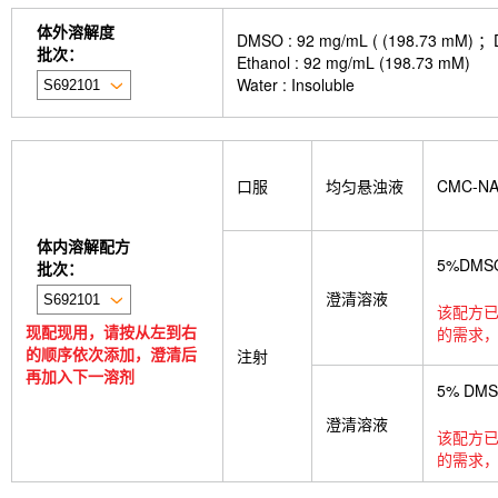
体外溶解度
DMSO : 92 mg/mL ( (198.
批次：
Ethanol : 92 mg/mL (198.73 mM)
Water : Insoluble
口服
均匀悬浊液
CMC-N
体内溶解配方
5%DMS
批次：
澄清溶液
该配方已
现配现用，请按从左到右
的需求，
的顺序依次添加，澄清后
注射
再加入下一溶剂
5% DM
澄清溶液
该配方已
的需求，