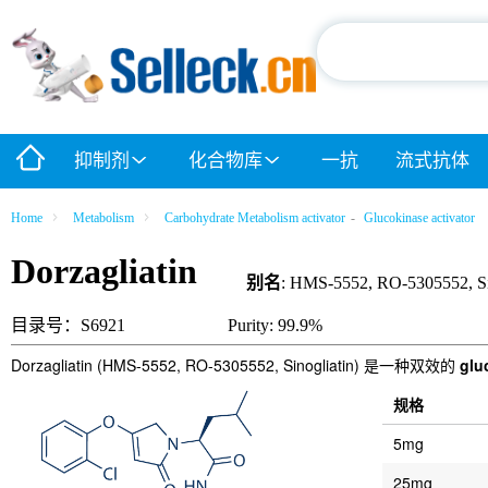
抑制剂
化合物库
一抗
流式抗体
Home
Metabolism
Carbohydrate Metabolism activator
-
Glucokinase activator
Dorzagliatin
别名
: HMS-5552, RO-5305552, Si
目录号：S6921
Purity: 99.9%
Dorzagliatin (HMS-5552, RO-5305552, Sinogliatin) 是一种双效的
glu
规格
5mg
25mg