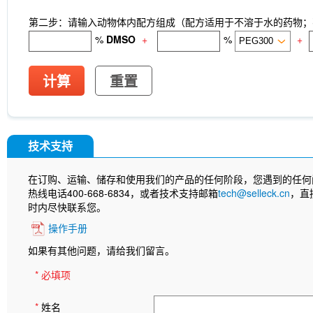
第二步：请输入动物体内配方组成（配方适用于不溶于水的药物；不
%
DMSO
+
%
+
计算
重置
技术支持
在订购、运输、储存和使用我们的产品的任何阶段，您遇到的任何
热线电话400-668-6834，或者技术支持邮箱
tech@selleck.cn
，直
时内尽快联系您。
操作手册
如果有其他问题，请给我们留言。
* 必填项
*
姓名