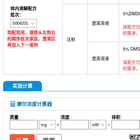
体内溶解配方
5%DMS
批次：
澄清溶液
该配方已
现配现用，请按从左到右
的需求，
的顺序依次添加，澄清后
注射
再加入下一溶剂
5% DM
澄清溶液
该配方已
的需求，
实验计算
摩尔浓度计算器
质量
浓度
体积
=
×