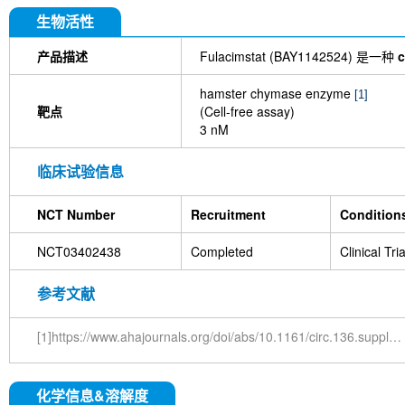
生物活性
产品描述
Fulacimstat (BAY1142524) 是一种
hamster chymase enzyme
[1]
靶点
(Cell-free assay)
3 nM
临床试验信息
NCT Number
Recruitment
Condition
NCT03402438
Completed
Clinical Tri
参考文献
[1]https://www.ahajournals.org/doi/abs/10.1161/circ.136.suppl_1.13624
化学信息&溶解度