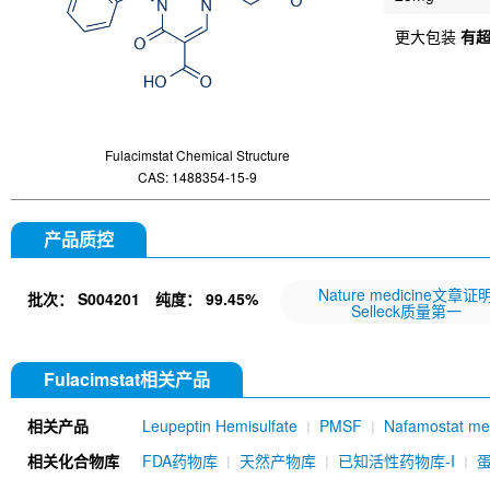
更大包装
有
Fulacimstat Chemical Structure
CAS: 1488354-15-9
产品质控
Nature medicine文章证
批次：
S004201
纯度：
99.45%
Selleck质量第一
Fulacimstat相关产品
相关产品
Leupeptin Hemisulfate
PMSF
Nafamostat mes
sodium
UK-371804 HCl
相关化合物库
FDA药物库
天然产物库
已知活性药物库-I