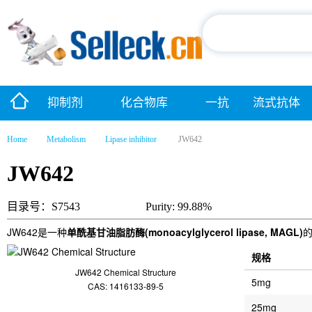
抑制剂
化合物库
一抗
流式抗体
Home
Metabolism
Lipase inhibitor
JW642
JW642
目录号：S7543
Purity: 99.88%
JW642是一种
单酰基甘油脂肪酶(monoacylglycerol lipase, MAGL)
的
规格
JW642 Chemical Structure
5mg
CAS: 1416133-89-5
25mg