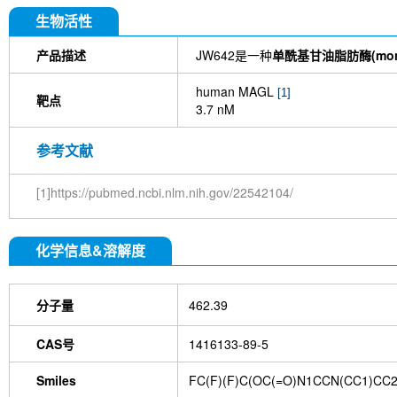
生物活性
产品描述
JW642是一种
单酰基甘油脂肪酶(monoacy
human MAGL
[1]
靶点
3.7 nM
参考文献
[1]https://pubmed.ncbi.nlm.nih.gov/22542104/
化学信息&溶解度
分子量
462.39
CAS号
1416133-89-5
Smiles
FC(F)(F)C(OC(=O)N1CCN(CC1)CC