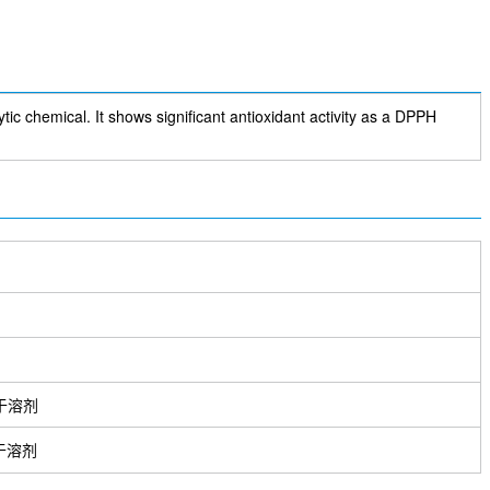
tic chemical. It shows significant antioxidant activity as a DPPH
于溶剂
于溶剂