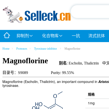
抑制剂
化合物库
一抗
流式抗体
Home
Proteases
Tyrosinase inhibitor
Magnoflorine
Magnoflorine
别名
: Escholin, Thalictrin
中
目录号：S9089
Purity: 99.55%
Magnoflorine (Escholin, Thalictrin), an important compound in
Aristo
tyrosinase.
规格
1mg