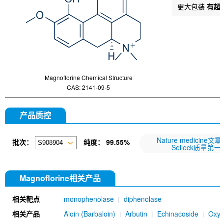
更大包装
有
Magnoflorine Chemical Structure
CAS: 2141-09-5
产品质控
Nature medicine
批次：
纯度：
99.55%
Selleck质量第
Magnoflorine相关产品
相关靶点
monophenolase
diphenolase
相关产品
Aloin (Barbaloin)
Arbutin
Echinacoside
Oxy