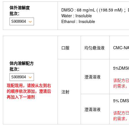
体外溶解度
DMSO : 68 mg/mL ( (198.
批次：
Water : Insoluble
Ethanol : Insoluble
口服
均匀悬浊液
CMC-N
体内溶解配方
5%DMS
批次：
澄清溶液
该配方已
现配现用，请按从左到右
的需求，
的顺序依次添加，澄清后
注射
再加入下一溶剂
5% DM
澄清溶液
该配方已
的需求，