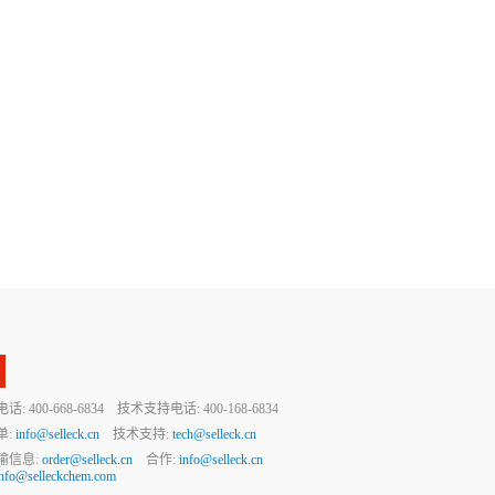
 400-668-6834 技术支持电话: 400-168-6834
单:
info@selleck.cn
技术支持:
tech@selleck.cn
输信息:
order@selleck.cn
合作:
info@selleck.cn
info@selleckchem.com