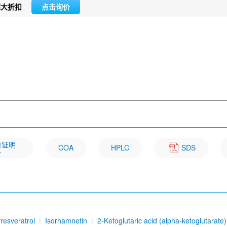
超大折扣
点击询价
文章证明
COA
HPLC
SDS
一
resveratrol
Isorhamnetin
2-Ketoglutaric acid (alpha-ketoglutarate)