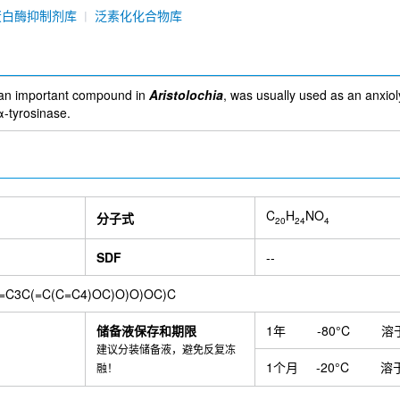
蛋白酶抑制剂库
泛素化化合物库
, an important compound in
Aristolochia
, was usually used as an anxioly
α-tyrosinase.
C
H
NO
分子式
20
24
4
SDF
--
=C3C(=C(C=C4)OC)O)O)OC)C
储备液保存和期限
1年
-80°C
溶
建议分装储备液，避免反复冻
1个月
-20°C
溶
融！