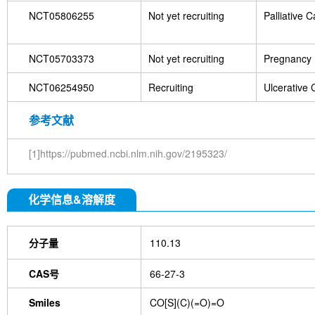
NCT05806255
Not yet recruiting
Palliative C
NCT05703373
Not yet recruiting
Pregnancy 
NCT06254950
Recruiting
Ulcerative C
参考文献
[1]https://pubmed.ncbi.nlm.nih.gov/2195323/
化学信息&溶解度
分子量
110.13
CAS号
66-27-3
Smiles
CO[S](C)(=O)=O