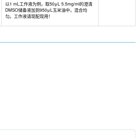
以1 mL工作液为例，取50μL 5.5mg/ml的澄清
DMSO储备液加到950μL玉米油中，混合均
匀。工作液请现配现用！