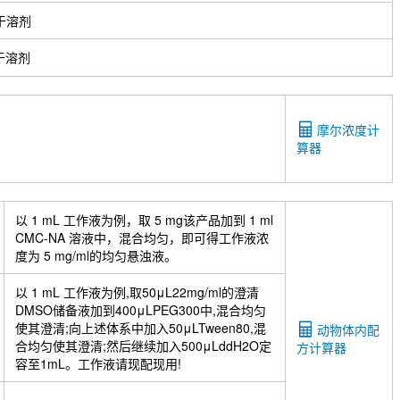
于溶剂
于溶剂
摩尔浓度计
算器
以 1 mL 工作液为例，取 5 mg该产品加到 1 ml
CMC-NA 溶液中，混合均匀，即可得工作液浓
度为 5 mg/ml的均匀悬浊液。
以 1 mL 工作液为例,取50μL22mg/ml的澄清
DMSO储备液加到400μLPEG300中,混合均匀
使其澄清;向上述体系中加入50μLTween80,混
动物体内配
合均匀使其澄清;然后继续加入500μLddH2O定
方计算器
容至1mL。工作液请现配现用!