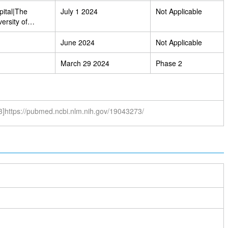
pital|The
July 1 2024
Not Applicable
ersity of
rsity of
ty
June 2024
Not Applicable
March 29 2024
Phase 2
3]https://pubmed.ncbi.nlm.nih.gov/19043273/