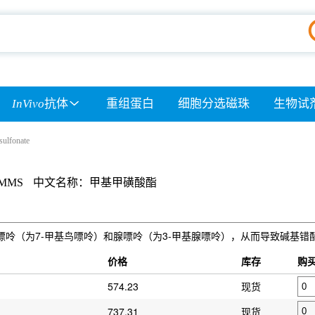
InVivo
抗体
重组蛋白
细胞分选磁珠
生物试
sulfonate
 MMS
中文名称：甲基甲磺酸酯
剂，它分别修饰鸟嘌呤（为7-甲基鸟嘌呤）和腺嘌呤（为3-甲基腺嘌呤），从而导致碱
）
价格
库存
购
574.23
现货
737.31
现货