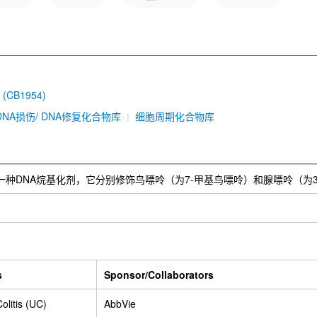
r (CB1954)
DNA损伤/ DNA修复化合物库
细胞周期化合物库
ate (MMS)是一种DNA烷基化剂，它分别修饰鸟嘌呤（为7-甲基鸟嘌呤）和
s
Sponsor/Collaborators
olitis (UC)
AbbVie