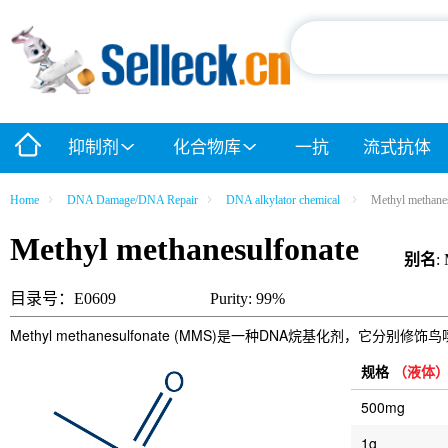
抑制剂
化合物库
一抗
流式抗体
Home
DNA Damage/DNA Repair
DNA alkylator chemical
Methyl methane
Methyl methanesulfonate
别名
:
目录号：E0609
Purity: 99%
Methyl methanesulfonate (MMS)是一种DNA烷基化
规格
（液体
500mg
1g