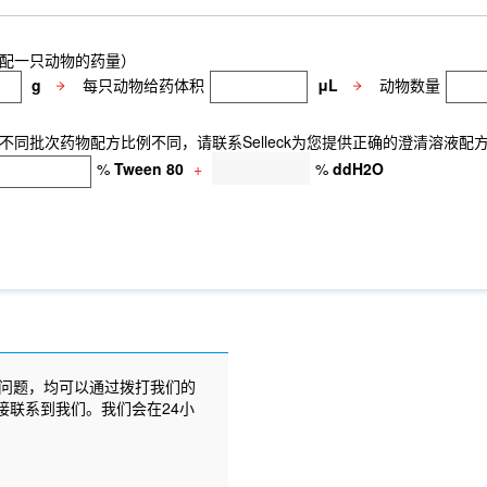
配一只动物的药量）
g
每只动物给药体积
μL
动物数量
同批次药物配方比例不同，请联系Selleck为您提供正确的澄清溶液配
%
Tween 80
+
%
ddH2O
问题，均可以通过拨打我们的
接联系到我们。我们会在24小