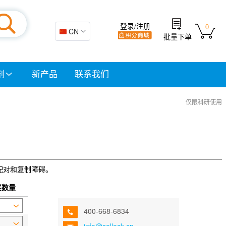
登录/注册
0
🇨🇳 CN
批量下单
剂
新产品
联系我们
仅限科研使用
基错配对和复制障碍。
买数量
400-668-6834