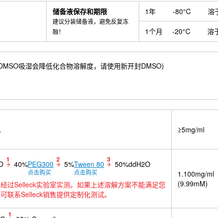
储备液保存和期限
1年
-80°C
溶
建议分装储备液，避免反复冻
1个月
-20°C
溶
融！
76 mM) ；DMSO吸湿会降低化合物溶解度，请使用新开封DMSO)
A
≥5mg/ml
1
2
3
O
40%
PEG300
5%
Tween 80
50%ddH2O
点击购买
点击购买
1.100mg/ml
(9.99mM)
经过Selleck实验室实测。如果上述溶解方案不能满足您
可联系Selleck销售提供定制化测试。
1