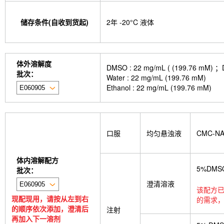
储存条件(自收到货起)
2年 -20°C 液体
体外溶解度
DMSO : 22 mg/mL ( (199.
批次：
Water : 22 mg/mL (199.76 mM)
Ethanol : 22 mg/mL (199.76 mM)
口服
均匀悬浊液
CMC-N
体内溶解配方
5%DMS
批次：
澄清溶液
该配方已
现配现用，请按从左到右
的需求，
的顺序依次添加，澄清后
注射
再加入下一溶剂