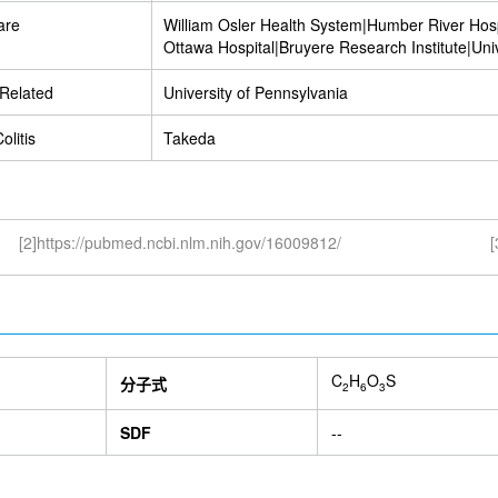
are
William Osler Health System|Humber River Hos
Ottawa Hospital|Bruyere Research Institute|Univ
Ottawa|Ottawa Hospital Research Institute|Unive
Toronto|Queen''s University|McMaster Universi
Related
University of Pennsylvania
olitis
Takeda
[2]https://pubmed.ncbi.nlm.nih.gov/16009812/
[
C
H
O
S
分子式
2
6
3
SDF
--